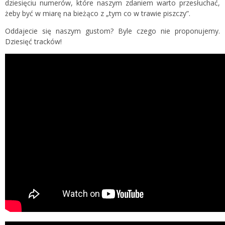
dziesięciu numerów, które naszym zdaniem warto przesłuchać,
żeby być w miarę na bieżąco z „tym co w trawie piszczy”.
Oddajecie się naszym gustom? Byle czego nie proponujemy.
Dziesięć tracków!