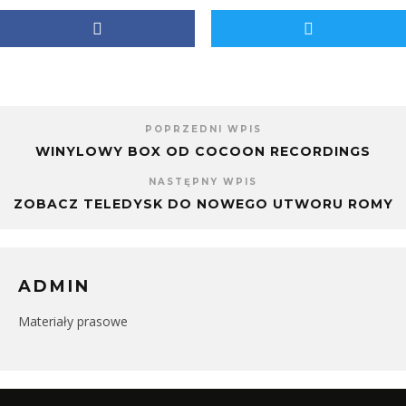
oknie)
nowym
oknie)
POPRZEDNI WPIS
WINYLOWY BOX OD COCOON RECORDINGS
NASTĘPNY WPIS
ZOBACZ TELEDYSK DO NOWEGO UTWORU ROMY
ADMIN
Materiały prasowe