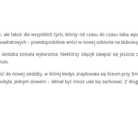
 ale także dla wszystkich tych, którzy od czasu do czasu lubią wp
 kwadratowych – prawdopodobnie wróci w nowej odsłonie na klubową
alna siedziba została wyburzona. Niektórzy zdążyli załapać się jeszc
roni.
ć do nowej siedziby, w której kiedyś znajdowała się liceum przy Emil
nobyla. Jednym słowem – klimat być może uda się zachować. Z drugi