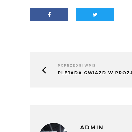
nowym
w
oknie)
nowym
oknie)
POPRZEDNI WPIS
PLEJADA GWIAZD W PROZA
ADMIN