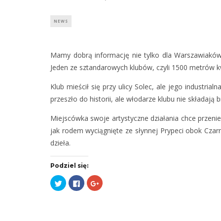
NEWS
Mamy dobrą informację nie tylko dla Warszawiaków,
Jeden ze sztandarowych klubów, czyli 1500 metrów
Klub mieścił się przy ulicy Solec, ale jego industri
przeszło do historii, ale włodarze klubu nie składają b
Miejscówka swoje artystyczne działania chce przenieś
jak rodem wyciągnięte ze słynnej Prypeci obok Czar
dzieła.
Podziel się:
Udostępnij
Kliknij,
Kliknij,
na
aby
aby
Twitterze(Otwiera
udostępnić
udostępnić
się
na
na
w
Facebooku(Otwiera
Google+
nowym
się
(Otwiera
oknie)
w
się