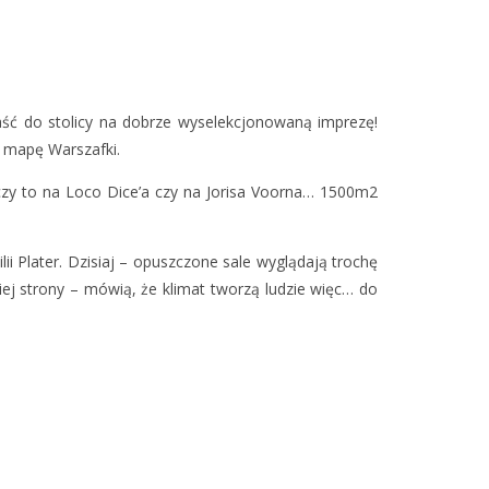
aść do stolicy na dobrze wyselekcjonowaną imprezę!
 mapę Warszafki.
ze czy to na Loco Dice’a czy na Jorisa Voorna… 1500m2
ii Plater. Dzisiaj – opuszczone sale wyglądają trochę
ej strony – mówią, że klimat tworzą ludzie więc… do