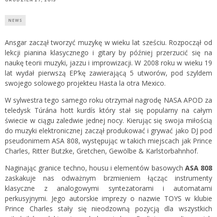
NEWS
Ansgar zaczął tworzyć muzykę w wieku lat sześciu. Rozpoczął od
lekcji pianina klasycznego i gitary by później przerzucić się na
naukę teorii muzyki, jazzu i improwizacji. W 2008 roku w wieku 19
lat wydał pierwszą EP’kę zawierającą 5 utworów, pod szyldem
swojego solowego projekteu Hasta la otra Mexico.
W sylwestra tego samego roku otrzymał nagrodę NASA APOD za
teledysk Túrána hott kurdís który stał się popularny na całym
świecie w ciągu zaledwie jednej nocy. Kierując się swoja miłością
do muzyki elektronicznej zaczął produkować i grywać jako DJ pod
pseudonimem ASA 808, występując w takich miejscach jak Prince
Charles, Ritter Butzke, Gretchen, Gewölbe & Karlstorbahnhof.
Naginając granice techno, housu i elementów basowych
ASA 808
zaskakuje nas odważnym brzmieniem łącząc instrumenty
klasyczne z analogowymi syntezatorami i automatami
perkusyjnymi. Jego autorskie imprezy o nazwie TOYS w klubie
Prince Charles stały się nieodzowną pozycją dla wszystkich