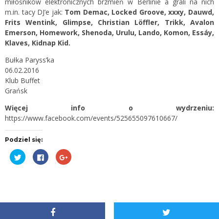
miłośników elektronicznych brzmień w Berlinie a grali na nich
m.in. tacy DJ’e jak:
Tom Demac, Locked Groove, xxxy, Dauwd,
Frits Wentink, Glimpse, Christian Löffler, Trikk, Avalon
Emerson, Homework, Shenoda, Urulu, Lando, Komon, Essáy,
Klaves, Kidnap Kid.
Bułka Paryss’ka
06.02.2016
Klub Buffet
Grańsk
Więcej info o wydrzeniu:
https://www.facebook.com/events/525655097610667/
Podziel się:
Udostępnij
Kliknij,
Kliknij,
na
aby
aby
Twitterze(Otwiera
udostępnić
udostępnić
się
na
na
w
Facebooku(Otwiera
Google+
nowym
się
(Otwiera
oknie)
w
się
nowym
w
oknie)
nowym
oknie)