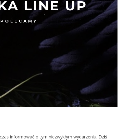
A LINE UP
POLECAMY
ły czas informować o tym niezwykłym wydarzeniu. Dziś