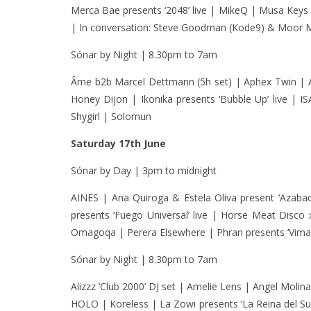
Merca Bae presents ‘2048’ live | MikeQ | Musa Keys |
| In conversation: Steve Goodman (Kode9) & Moor Mo
Sónar by Night | 8.30pm to 7am
Âme b2b Marcel Dettmann (5h set) | Aphex Twin | A
Honey Dijon | Ikonika presents ‘Bubble Up’ live |
Shygirl | Solomun
Saturday 17th June
Sónar by Day | 3pm to midnight
AINES | Ana Quiroga & Estela Oliva present ‘Azaba
presents ‘Fuego Universal’ live | Horse Meat Disco
Omagoqa | Perera Elsewhere | Phran presents ‘Viman
Sónar by Night | 8.30pm to 7am
Alizzz ‘Club 2000’ DJ set | Amelie Lens | Angel Molin
HOLO | Koreless | La Zowi presents ‘La Reina del Su