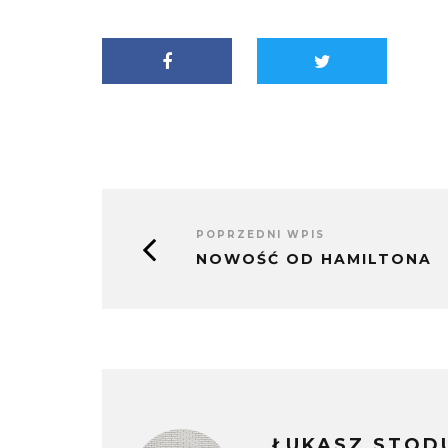
oknie)
w
się
nowym
w
oknie)
nowym
oknie)
POPRZEDNI WPIS
NOWOŚĆ OD HAMILTONA
ŁUKASZ STOD