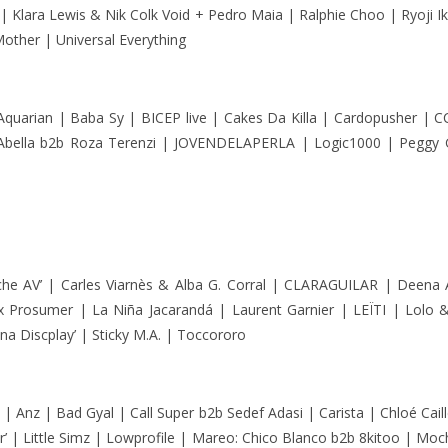
 Klara Lewis & Nik Colk Void + Pedro Maia | Ralphie Choo | Ryoji Ik
ther | Universal Everything
quarian | Baba Sy | BICEP live | Cakes Da Killa | Cardopusher | 
 ISAbella b2b Roza Terenzi | JOVENDELAPERLA | Logic1000 | Peggy
che AV’ | Carles Viarnès & Alba G. Corral | CLARAGUILAR | Deena
 x Prosumer | La Niña Jacarandá | Laurent Garnier | LEÏTI | Lolo
a Discplay’ | Sticky M.A. | Toccororo
a | Anz | Bad Gyal | Call Super b2b Sedef Adasi | Carista | Chloé Cail
r’ | Little Simz | Lowprofile | Mareo: Chico Blanco b2b 8kitoo | Moc