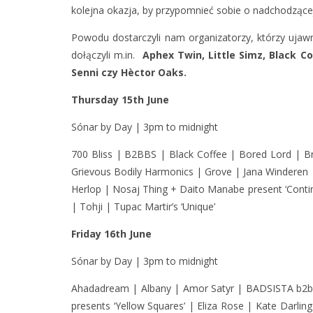
kolejna okazja, by przypomnieć sobie o nadchodzącej
Powodu dostarczyli nam organizatorzy, którzy ujawn
dołączyli m.in.
Aphex Twin, Little Simz, Black C
Senni czy Hèctor Oaks.
Thursday 15th June
Sónar by Day | 3pm to midnight
700 Bliss | B2BBS | Black Coffee | Bored Lord | Bra
Grievous Bodily Harmonics | Grove | Jana Winderen |
Herlop | Nosaj Thing + Daito Manabe present ‘Contin
| Tohji | Tupac Martir’s ‘Unique’
Friday 16th June
Sónar by Day | 3pm to midnight
Ahadadream | Albany | Amor Satyr | BADSISTA b2b C
presents ‘Yellow Squares’ | Eliza Rose | Kate Darl