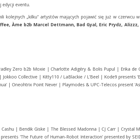
 edycji eventu.
ili kolejnych „kilku” artystów mających pojawić się już w czerwcu 
offee, Àme b2b Marcel Dettmann, Bad Gyal, Eric Prydz, Alizzz
dley Zero b2b Moxie | Charlotte Adigéry & Bolis Pupul | Erika de Ca
 Jokkoo Collective | Kitty110 / LaBlackie / L’Beel | Kode9 presents
ua’ | Oneohtrix Point Never | Playmodes & UPC-Telecos present ‘Astre
ashu | Bendik Giske | The Blessed Madonna | CJ Carr | Crystal Mur
ing presents ‘The Future of Human-Robot Interaction’ presented by 