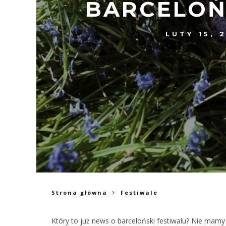
BARCELOŃ
LUTY 15, 
Strona główna
Festiwale
Który to już news o barceloński festiwalu? Nie mamy 