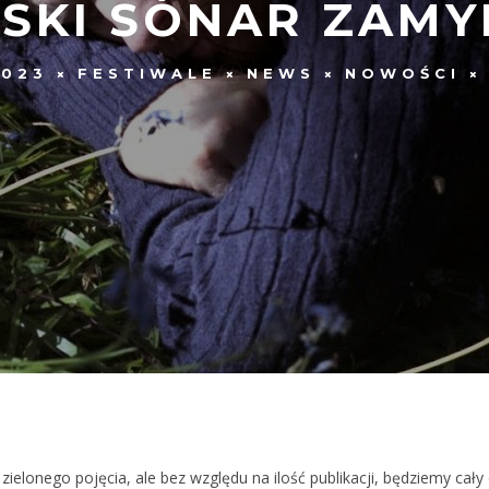
SKI SÓNAR ZAMYK
2023
FESTIWALE
NEWS
NOWOŚCI
zielonego pojęcia, ale bez względu na ilość publikacji, będziemy ca