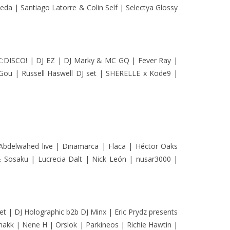
eda | Santiago Latorre & Colin Self | Selectya Glossy
CC:DISCO! | DJ EZ | DJ Marky & MC GQ | Fever Ray |
 Gou | Russell Haswell DJ set | SHERELLE x Kode9 |
 Abdelwahed live | Dinamarca | Flaca | Héctor Oaks
 & Sosaku | Lucrecia Dalt | Nick León | nusar3000 |
let | DJ Holographic b2b DJ Minx | Eric Prydz presents
hakk | Nene H | Orslok | Parkineos | Richie Hawtin |