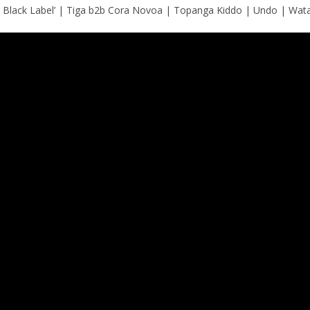
lack Label’ | Tiga b2b Cora Novoa | Topanga Kiddo | Undo | Wata 