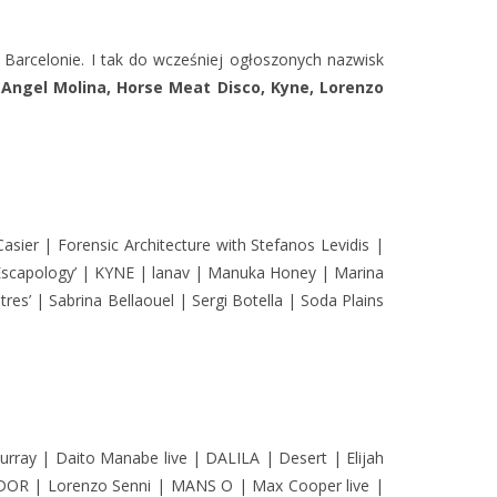
w Barcelonie.
I tak do wcześniej ogłoszonych nazwisk
, Angel Molina, Horse Meat Disco, Kyne, Lorenzo
sier | Forensic Architecture with Stefanos Levidis |
 ‘Escapology’ | KYNE | lanav | Manuka Honey | Marina
s’ | Sabrina Bellaouel | Sergi Botella | Soda Plains
ray | Daito Manabe live | DALILA | Desert | Elijah
SEIDOR | Lorenzo Senni | MANS O | Max Cooper live |