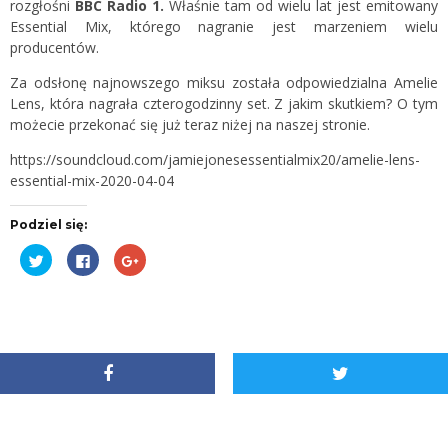
rozgłośni
BBC Radio 1.
Właśnie tam od wielu lat jest emitowany
Essential Mix, którego nagranie jest marzeniem wielu
producentów.
Za odsłonę najnowszego miksu została odpowiedzialna Amelie
Lens, która nagrała czterogodzinny set. Z jakim skutkiem? O tym
możecie przekonać się już teraz niżej na naszej stronie.
https://soundcloud.com/jamiejonesessentialmix20/amelie-lens-
essential-mix-2020-04-04
Podziel się:
Udostępnij
Kliknij,
Kliknij,
na
aby
aby
Twitterze(Otwiera
udostępnić
udostępnić
się
na
na
w
Facebooku(Otwiera
Google+
nowym
się
(Otwiera
oknie)
w
się
nowym
w
oknie)
nowym
oknie)