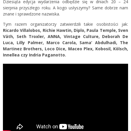
Dziesiąta edycja wydarzenia odbędzie się w dniach 20 – 24
sierpnia przyszłego roku. A kogo usłyszymy? Same dobrze nam
znane i sprawdzone nazwiska.
Tym razem organizatorzy zatwierdzili takie osobistości jak:
Ricardo Villalobos, Richie Hawtin, Diplo, Paula Temple, Sven
Väth, Seth Troxler, ANNA, Vintage Culture, Deborah De
Luca, Lilly Palmer, Marco Carola, Sama’ Abdulhadi, The
Martinez Brothers, Loco Dice, Maceo Plex, Kobosil, Kölsch,
Innellea czy Indria Paganotto.