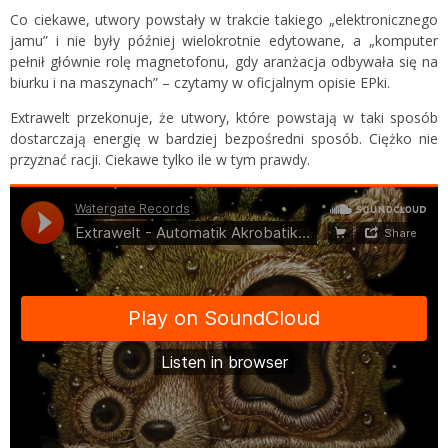
Co ciekawe, utwory powstały w trakcie takiego „elektronicznego
jamu” i nie były później wielokrotnie edytowane, a „komputer
pełnił głównie rolę magnetofonu, gdy aranżacja odbywała się na
biurku i na maszynach” – czytamy w oficjalnym opisie EPki.
Extrawelt przekonuje, że utwory, które powstają w taki sposób
dostarczają energię w bardziej bezpośredni sposób. Ciężko nie
przyznać racji. Ciekawe tylko ile w tym prawdy.