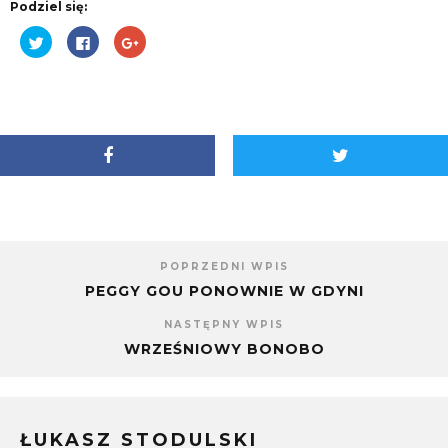
Podziel się:
Udostępnij
Kliknij,
Kliknij,
na
aby
aby
Twitterze(Otwiera
udostępnić
udostępnić
się
na
na
w
Facebooku(Otwiera
Google+
nowym
się
(Otwiera
oknie)
w
się
nowym
w
oknie)
nowym
oknie)
POPRZEDNI WPIS
PEGGY GOU PONOWNIE W GDYNI
NASTĘPNY WPIS
WRZEŚNIOWY BONOBO
ŁUKASZ STODULSKI