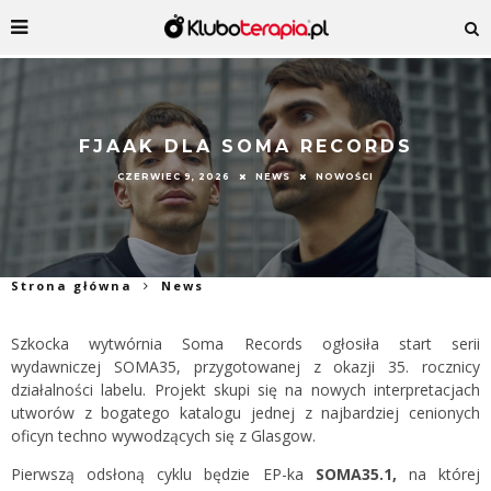
FJAAK DLA SOMA RECORDS
CZERWIEC 9, 2026
NEWS
NOWOŚCI
Strona główna
News
Szkocka wytwórnia Soma Records ogłosiła start serii
wydawniczej SOMA35, przygotowanej z okazji 35. rocznicy
działalności labelu. Projekt skupi się na nowych interpretacjach
utworów z bogatego katalogu jednej z najbardziej cenionych
oficyn techno wywodzących się z Glasgow.
Pierwszą odsłoną cyklu będzie EP-ka
SOMA35.1,
na której