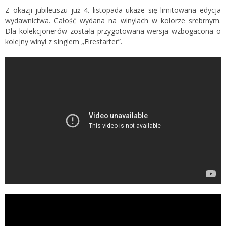
Z okazji jubileuszu już 4. listopada ukaże się limitowana edycja
wydawnictwa. Całość wydana na winylach w kolorze srebrnym.
Dla kolekcjonerów została przygotowana wersja wzbogacona o
kolejny winyl z singlem „Firestarter”.