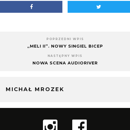
oknie)
nowym
oknie)
POPRZEDNI WPIS
„MELI II”. NOWY SINGIEL BICEP
NASTĘPNY WPIS
NOWA SCENA AUDIORIVER
MICHAŁ MROZEK