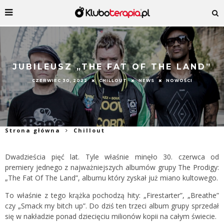
JUBILEUSZ „THE FAT OF THE LAND”
CZERWIEC 30, 2022
CHILLOUT
NEWS
NOWOŚCI
Strona główna
Chillout
Dwadzieścia pięć lat. Tyle właśnie minęło 30. czerwca od
premiery jednego z najważniejszych albumów grupy The Prodigy:
„The Fat Of The Land”, albumu który zyskał już miano kultowego.
To właśnie z tego krążka pochodzą hity: „Firestarter”, „Breathe”
czy „Smack my bitch up”. Do dziś ten trzeci album grupy sprzedał
się w nakładzie ponad dziecięciu milionów kopii na całym świecie.