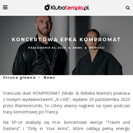
KONCERTOWA EPKA KOMPROMAT
PAŹDZIERNIK 30, 2025
NEWS
NOWOŚCI
Strona główna
News
Francuski duet KOMPROMAT (Vitalic & Rebeka Warrior) powraca
z nowym wydawnictwem! „K-LIVE”, wydane 29 października 2025
przez Warriorecords, to cztery utwory nagrane na żywo podczas
trasy koncertowej po Francji.
Na EP-ce znalazły się m.in. koncertowe wersje “Traum und
Existenz” i “Only in Your Arms”, które oddają pełną energii,