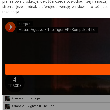
premierowe produkcje. Całość możecie odsłuchać niżej na naszej
stronie. Jeżeli jednak preferujecie wersję winylową, to też jest
taka opcja.