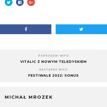
Udostępnij
Kliknij,
Kliknij,
na
aby
aby
Twitterze(Otwiera
udostępnić
udostępnić
się
na
na
w
Facebooku(Otwiera
Google+
nowym
się
(Otwiera
oknie)
w
się
nowym
w
oknie)
nowym
oknie)
POPRZEDNI WPIS
VITALIC Z NOWYM TELEDYSKIEM
NASTĘPNY WPIS
FESTIWALE 2022: SONUS
MICHAŁ MROZEK