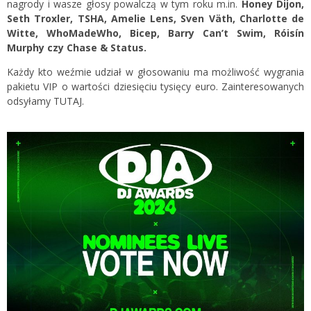
nagrody i wasze głosy powalczą w tym roku m.in.
Honey Dijon,
Seth Troxler, TSHA, Amelie Lens, Sven Väth, Charlotte de
Witte, WhoMadeWho, Bicep, Barry Can’t Swim, Róisín
Murphy czy Chase & Status.
Każdy kto weźmie udział w głosowaniu ma możliwość wygrania
pakietu VIP o wartości dziesięciu tysięcy euro. Zainteresowanych
odsyłamy
TUTAJ.