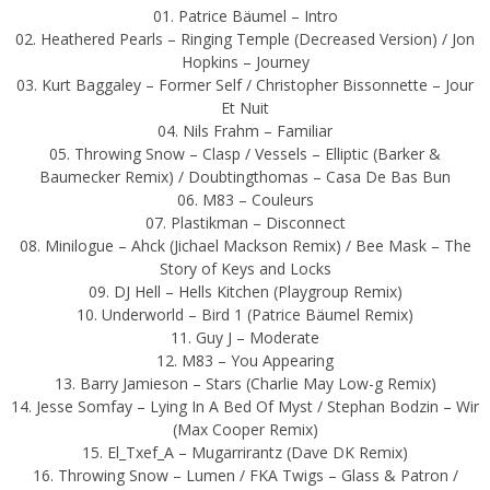
01. Patrice Bäumel – Intro
02. Heathered Pearls – Ringing Temple (Decreased Version) / Jon
Hopkins – Journey
03. Kurt Baggaley – Former Self / Christopher Bissonnette – Jour
Et Nuit
04. Nils Frahm – Familiar
05. Throwing Snow – Clasp / Vessels – Elliptic (Barker &
Baumecker Remix) / Doubtingthomas – Casa De Bas Bun
06. M83 – Couleurs
07. Plastikman – Disconnect
08. Minilogue – Ahck (Jichael Mackson Remix) / Bee Mask – The
Story of Keys and Locks
09. DJ Hell – Hells Kitchen (Playgroup Remix)
10. Underworld – Bird 1 (Patrice Bäumel Remix)
11. Guy J – Moderate
12. M83 – You Appearing
13. Barry Jamieson – Stars (Charlie May Low-g Remix)
14. Jesse Somfay – Lying In A Bed Of Myst / Stephan Bodzin – Wir
(Max Cooper Remix)
15. El_Txef_A – Mugarrirantz (Dave DK Remix)
16. Throwing Snow – Lumen / FKA Twigs – Glass & Patron /