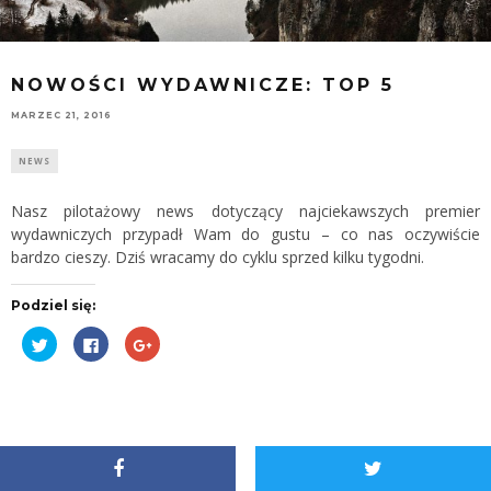
NOWOŚCI WYDAWNICZE: TOP 5
MARZEC 21, 2016
NEWS
Nasz pilotażowy news dotyczący najciekawszych premier
wydawniczych przypadł Wam do gustu – co nas oczywiście
bardzo cieszy. Dziś wracamy do cyklu sprzed kilku tygodni.
Podziel się:
Udostępnij
Kliknij,
Kliknij,
na
aby
aby
Twitterze(Otwiera
udostępnić
udostępnić
się
na
na
w
Facebooku(Otwiera
Google+
nowym
się
(Otwiera
oknie)
w
się
nowym
w
oknie)
nowym
oknie)