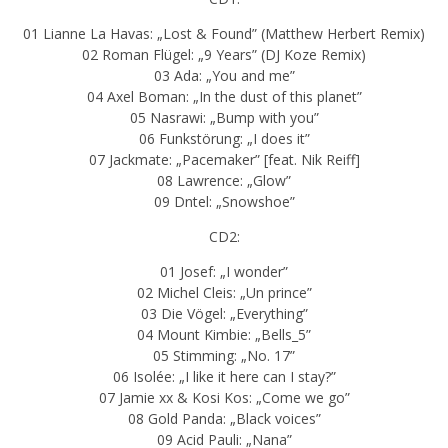
01 Lianne La Havas: „Lost & Found” (Matthew Herbert Remix)
02 Roman Flügel: „9 Years” (DJ Koze Remix)
03 Ada: „You and me”
04 Axel Boman: „In the dust of this planet”
05 Nasrawi: „Bump with you”
06 Funkstörung: „I does it”
07 Jackmate: „Pacemaker” [feat. Nik Reiff]
08 Lawrence: „Glow”
09 Dntel: „Snowshoe”
CD2:
01 Josef: „I wonder”
02 Michel Cleis: „Un prince”
03 Die Vögel: „Everything”
04 Mount Kimbie: „Bells_5”
05 Stimming: „No. 17”
06 Isolée: „I like it here can I stay?”
07 Jamie xx & Kosi Kos: „Come we go”
08 Gold Panda: „Black voices”
09 Acid Pauli: „Nana”