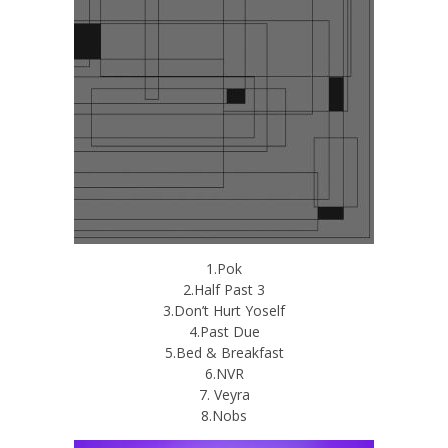
1.Pok
2.Half Past 3
3.Don’t Hurt Yoself
4.Past Due
5.Bed & Breakfast
6.NVR
7. Veyra
8.Nobs