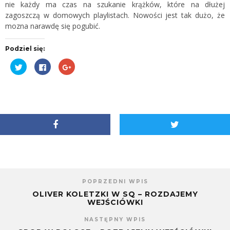
nie każdy ma czas na szukanie krążków, które na dłużej
zagoszczą w domowych playlistach. Nowości jest tak dużo, że
mozna narawdę się pogubić.
Podziel się:
Udostępnij
Kliknij,
Kliknij,
na
aby
aby
Twitterze(Otwiera
udostępnić
udostępnić
się
na
na
w
Facebooku(Otwiera
Google+
nowym
się
(Otwiera
oknie)
w
się
nowym
w
oknie)
nowym
oknie)
POPRZEDNI WPIS
OLIVER KOLETZKI W SQ – ROZDAJEMY
WEJŚCIÓWKI
NASTĘPNY WPIS