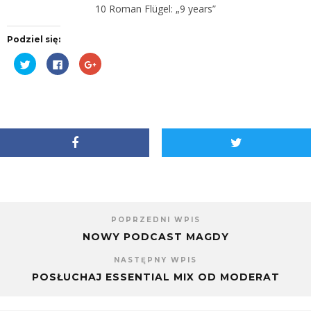
10 Roman Flügel: „9 years”
Podziel się:
Udostępnij
Kliknij,
Kliknij,
na
aby
aby
Twitterze(Otwiera
udostępnić
udostępnić
się
na
na
w
Facebooku(Otwiera
Google+
nowym
się
(Otwiera
oknie)
w
się
nowym
w
oknie)
nowym
oknie)
POPRZEDNI WPIS
NOWY PODCAST MAGDY
NASTĘPNY WPIS
POSŁUCHAJ ESSENTIAL MIX OD MODERAT