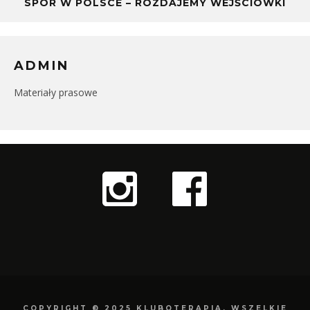
SPOR W POLSCE – ROZDAJEMY WEJŚCIÓWKI
ADMIN
Materiały prasowe
COPYRIGHT © 2025 KLUBOTERAPIA. WSZELKIE