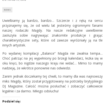
NEWS
Uwielbiamy ją bardzo, bardzo… Szczerze i z ręką na sercu
przyznajemy się, że od wielu lat jesteśmy ogromnymi fanami
naszej rodaczki Magdy. Na nasze redakcyjne uwielbienie
zasłużyła sobie nagrywając znakomite produkcje i grając
charakterystyczne sety, które od zawsze wyróżniały ją na tle
innych artystek.
Po wydanej kompilacji „Balance” Magda nie zwalnia tempa…
Choć patrząc na jej wypełniony po brzegi kalendarz, łezka się w
oku kręci, bo nigdzie naszego kraju nie widać… Mimo to mamy
nadzieję, że wkrótce ponownie nas odwiedzi.
Zanim jednak doczekamy tej chwili, to mamy dla was najnowszy
miks Magdy, który został przygotowany na potrzeby brytyjskiego
DJ Magazine. Całość można posłuchać i zobaczyć całkowicie
legalnie i za darmo. Miłego odsłuchu!
Podziel się: