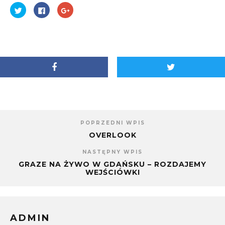
Udostępnij
Kliknij,
Kliknij,
na
aby
aby
Twitterze(Otwiera
udostępnić
udostępnić
się
na
na
w
Facebooku(Otwiera
Google+
nowym
się
(Otwiera
oknie)
w
się
nowym
w
oknie)
nowym
oknie)
POPRZEDNI WPIS
OVERLOOK
NASTĘPNY WPIS
GRAZE NA ŻYWO W GDAŃSKU – ROZDAJEMY
WEJŚCIÓWKI
ADMIN