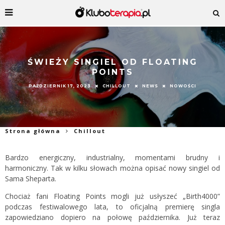
ŚWIEŻY SINGIEL OD FLOATING
POINTS
PAŹDZIERNIK 17, 2023
CHILLOUT
NEWS
NOWOŚCI
Strona główna
Chillout
Bardzo energiczny, industrialny, momentami brudny i
harmoniczny. Tak w kilku słowach można opisać nowy singiel od
Sama Sheparta.
Chociaż fani Floating Points mogli już usłyszeć „Birth4000”
podczas festiwalowego lata, to oficjalną premierę singla
zapowiedziano dopiero na połowę października. Już teraz