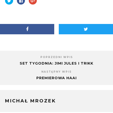
na
aby
aby
Twitterze(Otwiera
udostępnić
udostępnić
się
na
na
w
Facebooku(Otwiera
Google+
nowym
się
(Otwiera
oknie)
w
się
nowym
w
oknie)
nowym
oknie)
POPRZEDNI WPIS
SET TYGODNIA: JIMI JULES I TRIKK
NASTĘPNY WPIS
PREMIEROWA HAAI
MICHAŁ MROZEK