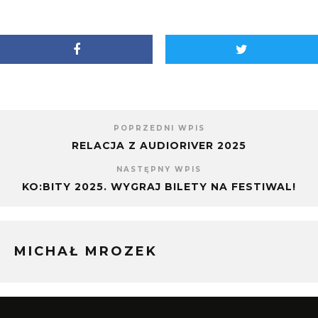
w
Facebooku(Otwiera
Google+
nowym
się
(Otwiera
oknie)
w
się
nowym
w
oknie)
nowym
oknie)
POPRZEDNI WPIS
RELACJA Z AUDIORIVER 2025
NASTĘPNY WPIS
KO:BITY 2025. WYGRAJ BILETY NA FESTIWAL!
MICHAŁ MROZEK