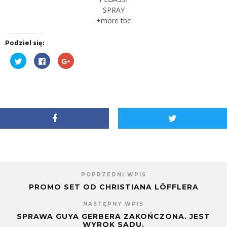
SPRAY
+more tbc
Podziel się:
Udostępnij
Kliknij,
Kliknij,
na
aby
aby
Twitterze(Otwiera
udostępnić
udostępnić
się
na
na
w
Facebooku(Otwiera
Google+
nowym
się
(Otwiera
oknie)
w
się
nowym
w
oknie)
nowym
oknie)
POPRZEDNI WPIS
PROMO SET OD CHRISTIANA LÖFFLERA
NASTĘPNY WPIS
SPRAWA GUYA GERBERA ZAKOŃCZONA. JEST
WYROK SĄDU.