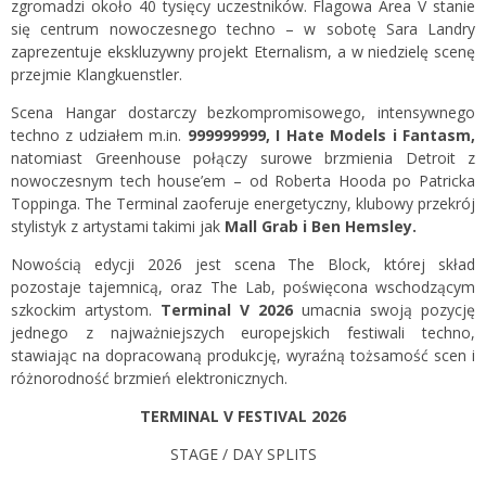
zgromadzi około 40 tysięcy uczestników. Flagowa Area V stanie
się centrum nowoczesnego techno – w sobotę Sara Landry
zaprezentuje ekskluzywny projekt Eternalism, a w niedzielę scenę
przejmie Klangkuenstler.
Scena Hangar dostarczy bezkompromisowego, intensywnego
techno z udziałem m.in.
999999999, I Hate Models i Fantasm,
natomiast Greenhouse połączy surowe brzmienia Detroit z
nowoczesnym tech house’em – od Roberta Hooda po Patricka
Toppinga. The Terminal zaoferuje energetyczny, klubowy przekrój
stylistyk z artystami takimi jak
Mall Grab i Ben Hemsley.
Nowością edycji 2026 jest scena The Block, której skład
pozostaje tajemnicą, oraz The Lab, poświęcona wschodzącym
szkockim artystom.
Terminal V 2026
umacnia swoją pozycję
jednego z najważniejszych europejskich festiwali techno,
stawiając na dopracowaną produkcję, wyraźną tożsamość scen i
różnorodność brzmień elektronicznych.
TERMINAL V FESTIVAL 2026
STAGE / DAY SPLITS