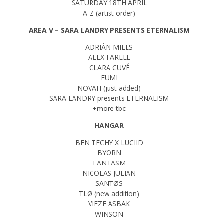
SATURDAY 18TH APRIL
A-Z (artist order)
AREA V – SARA LANDRY PRESENTS ETERNALISM
ADRIÁN MILLS
ALEX FARELL
CLARA CUVÉ
FUMI
NOVAH (just added)
SARA LANDRY presents ETERNALISM
+more tbc
HANGAR
BEN TECHY X LUCIID
BYORN
FANTASM
NICOLAS JULIAN
SANTØS
TLØ (new addition)
VIEZE ASBAK
WINSON