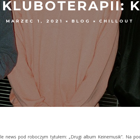
 KLUBOTERAPII: 
MARZEC 1, 2021
BLOG
CHILLOUT
 ale news pod roboczym tytułem: „Drugi album Keinemusik”. Na pocz