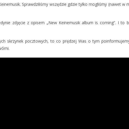
Keinemusik. Sprawdziliśmy wszędzie gdzie tylko mogliśmy (nawet w 
 jedynie zdjęcie z opisem „New Keinemusik album is coming”. I t
yjnych skrzynek pocztowych, to co prędzej Was o tym poinformujem
órni.