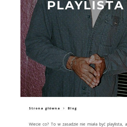
PLAYLISTA
Strona główna
Blog
Wiecie co? To w zasadzie nie miała być playlista,