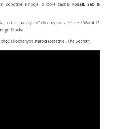
ami sobotnie emocje, o które zadbali
Foxall, Seb &
nia, to tak „na szybko” chcemy podzielić się z Wami 15
znego Płocka.
, choć ukochanych staroci (ostatnie „The Secret”).