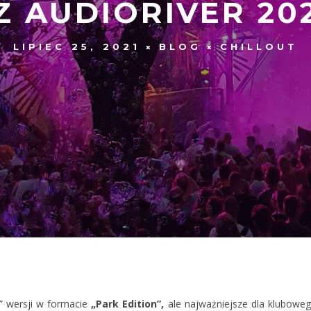
Z AUDIORIVER 20
LIPIEC 25, 2021
BLOG
CHILLOUT
” wersji w formacie
„Park Edition”,
ale najważniejsze dla kluboweg