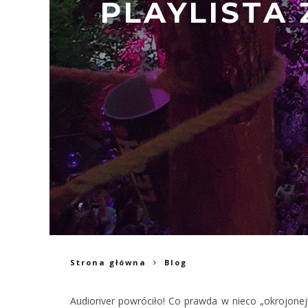
PLAYLISTA 
Strona główna
Blog
Audioriver powróciło! Co prawda w nieco „okrojonej