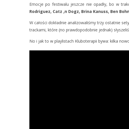
Emocje po festiwalu jeszcze nie opadły, bo w tra
Rodriguez, Catz ‚n Dogz, Brina Kanuss, Ben Bo
W całości dokładnie analizowaliśmy trzy ostatnie sety
trackami, które (no prawdopodobnie jednak) słyszel
No i jak to w playlistach Kluboterapii bywa: kilka no