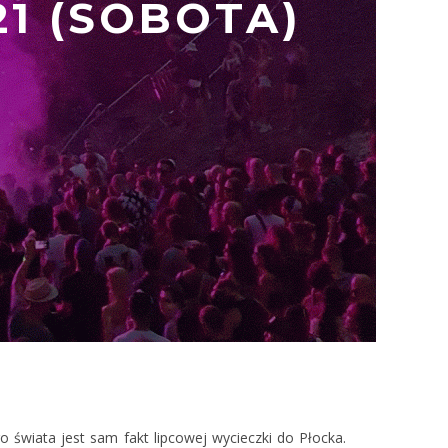
21 (SOBOTA)
o świata jest sam fakt lipcowej wycieczki do Płocka.