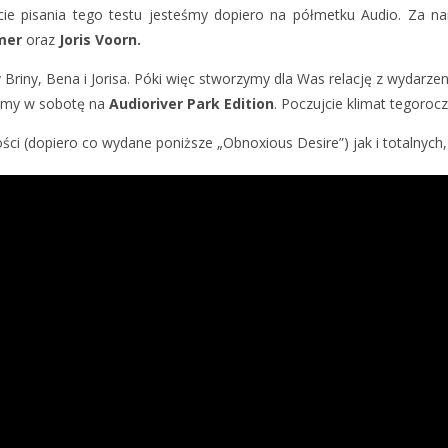
kcie pisania tego testu jesteśmy dopiero na półmetku Audio. Za n
hmer
oraz
Joris Voorn.
 Briny, Bena i Jorisa. Póki więc stworzymy dla Was relację z wydarze
iśmy w sobotę na
Audioriver Park Edition
. Poczujcie klimat tegoroc
wości (dopiero co wydane poniższe „Obnoxious Desire”) jak i totalnych