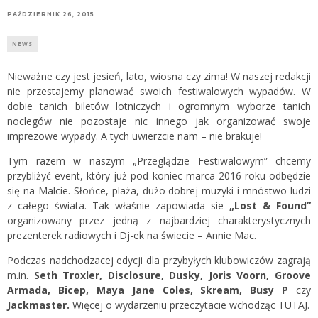
PAŹDZIERNIK 26, 2015
NEWS
Nieważne czy jest jesień, lato, wiosna czy zima! W naszej redakcji
nie przestajemy planować swoich festiwalowych wypadów. W
dobie tanich biletów lotniczych i ogromnym wyborze tanich
noclegów nie pozostaje nic innego jak organizować swoje
imprezowe wypady. A tych uwierzcie nam – nie brakuje!
Tym razem w naszym „Przeglądzie Festiwalowym” chcemy
przybliżyć event, który już pod koniec marca 2016 roku odbędzie
się na Malcie. Słońce, plaża, dużo dobrej muzyki i mnóstwo ludzi
z całego świata. Tak właśnie zapowiada sie
„Lost & Found”
organizowany przez jedną z najbardziej charakterystycznych
prezenterek radiowych i Dj-ek na świecie – Annie Mac.
Podczas nadchodzacej edycji dla przybyłych klubowiczów zagrają
m.in.
Seth Troxler, Disclosure, Dusky, Joris Voorn, Groove
Armada, Bicep, Maya Jane Coles, Skream, Busy P
czy
Jackmaster.
Więcej o wydarzeniu przeczytacie wchodząc
TUTAJ.