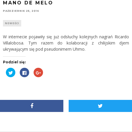
MANO DE MELO
PAŹDZIERNIK 25, 2016
NOWOŚCI
W internecie pojawiły się już odsłuchy kolejnych nagrań Ricardo
Villalobosa. Tym razem do kolaboracji z chilijskim djem
ukrywającym się pod pseudonimem Uhmo.
Podziel się:
Udostępnij
Kliknij,
Kliknij,
na
aby
aby
Twitterze(Otwiera
udostępnić
udostępnić
się
na
na
w
Facebooku(Otwiera
Google+
nowym
się
(Otwiera
oknie)
w
się
nowym
w
oknie)
nowym
oknie)