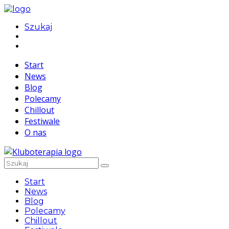
Szukaj
Start
News
Blog
Polecamy
Chillout
Festiwale
O nas
Start
News
Blog
Polecamy
Chillout