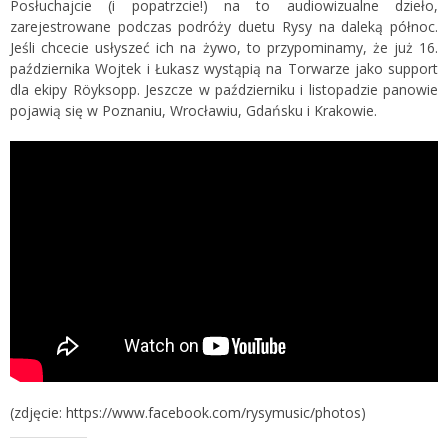
Posłuchajcie (i popatrzcie!) na to audiowizualne dzieło,
zarejestrowane podczas podróży duetu Rysy na daleką północ.
Jeśli chcecie usłyszeć ich na żywo, to przypominamy, że już 16.
października Wojtek i Łukasz wystąpią na Torwarze jako support
dla ekipy Röyksopp. Jeszcze w październiku i listopadzie panowie
pojawią się w Poznaniu, Wrocławiu, Gdańsku i Krakowie.
(zdjęcie:
https://www.facebook.com/rysymusic/photos
)