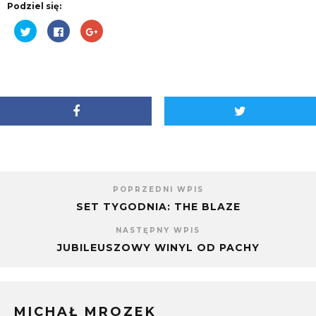
Podziel się:
Udostępnij
Kliknij,
Kliknij,
na
aby
aby
Twitterze(Otwiera
udostępnić
udostępnić
się
na
na
w
Facebooku(Otwiera
Google+
nowym
się
(Otwiera
oknie)
w
się
nowym
w
oknie)
nowym
oknie)
POPRZEDNI WPIS
SET TYGODNIA: THE BLAZE
NASTĘPNY WPIS
JUBILEUSZOWY WINYL OD PACHY
MICHAŁ MROZEK