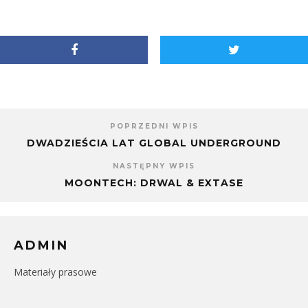
w
Facebooku(Otwiera
Google+
nowym
się
(Otwiera
oknie)
w
się
nowym
w
oknie)
nowym
oknie)
POPRZEDNI WPIS
DWADZIEŚCIA LAT GLOBAL UNDERGROUND
NASTĘPNY WPIS
MOONTECH: DRWAL & EXTASE
ADMIN
Materiały prasowe