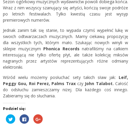
Sezon ogórkowy muzycznych wydawnictw powoli dobiega końca.
Wraz z nim wszyscy szanujący się artyści, kończą swoje podróże
po letnich festiwalach. Tylko kwestią czasu jest wysyp
premierowych numerów.
Jednak zanim tak się stanie, to wypada czymś wypełnić lukę w
swoich odtwarzaczach muzycznych. Mamy ciekawą propozycję
dla wszystkich tych, którym mało. Szukając nowych winyli w
sklepie muzycznym
Phonica Records
natrafiliśmy na całkiem
interesującą nie tylko ofertę płyt, ale także kolekcję miksów
nagranych przez artystów reprezentujących różne odmiany
elektroniki.
Wśród wielu możemy posłuchać sety takich sław jak:
Leif,
Peggy Gou, Roi Perez, Palms Trax
czy
John Talabot.
Całość
do odsłuchu zamieszczamy niżej. Dla każdego coś innego.
Zabieramy się do słuchania.
Podziel się:
Udostępnij
Kliknij,
Kliknij,
na
aby
aby
Twitterze(Otwiera
udostępnić
udostępnić
się
na
na