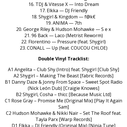
16. TDJ & Vitesse X — Into Dream
17. Elkka — DJ Friendly
18. Shygirl & Kingdom — f@k€
19. ANIMA — 7th
20. George Riley & Hudson Mohawke — S e x
21. 96 Back — Laco (Metrist Reworm)
22. Florentino — Pressure (feat. Shygirl)
23. CONALL — Up (feat. COUCOU CHLOE)
Double Vinyl Tracklist:
A1 Angelita – Club Shy (Intro) feat. Shygirl [Club Shy]
A2 Shygirl – Making The Beast [fabric Records]
B1 Danny Daze & Jonny From Space – Sweet Spot Radio
(Nick León Dub) [Craigie Knowes]
B2 Shygirl, Cosha – thicc [Because Music Ltd]
C1 Rose Gray – Promise Me (Original Mix) [Play It Again
Sam]
C2 Hudson Mohawke & Nikki Nair – Set The Roof feat.
Tayla Parx [Warp Records]
D1 Elkka – DJ Friendly (Original Mix) [Ninja Tune]