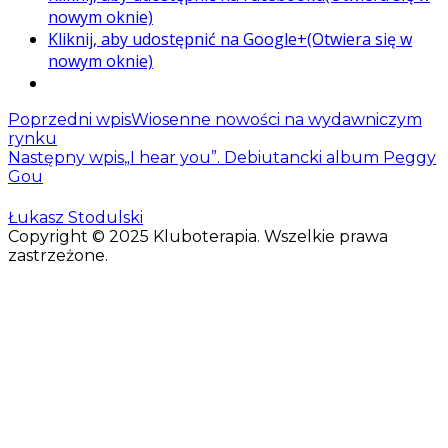
nowym oknie)
Kliknij, aby udostępnić na Google+(Otwiera się w
nowym oknie)
Poprzedni wpis
Wiosenne nowości na wydawniczym
rynku
Następny wpis
„I hear you”. Debiutancki album Peggy
Gou
Łukasz Stodulski
Copyright © 2025 Kluboterapia. Wszelkie prawa
zastrzeżone.