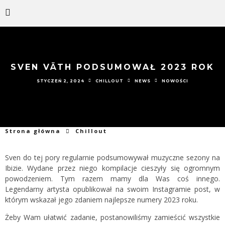
SVEN VÄTH PODSUMOWAŁ 2023 ROK
STYCZEŃ 2, 2024
CHILLOUT
NEWS
NOWOŚCI
Strona główna
Chillout
Sven do tej pory regularnie podsumowywał muzyczne sezony na
Ibizie. Wydane przez niego kompilacje cieszyły się ogromnym
powodzeniem. Tym razem mamy dla Was coś innego.
Legendarny artysta opublikował na swoim Instagramie post, w
którym wskazał jego zdaniem najlepsze numery 2023 roku.
Żeby Wam ułatwić zadanie, postanowiliśmy zamieścić wszystkie