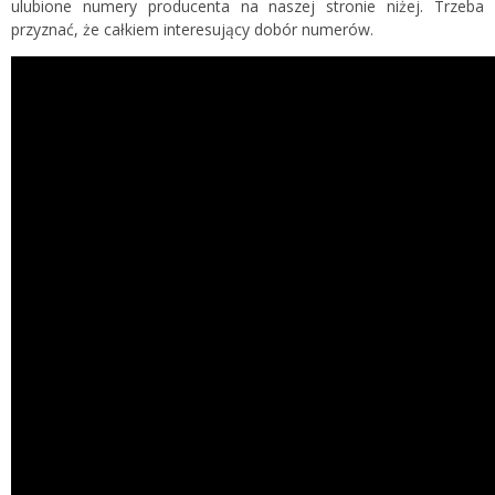
ulubione numery producenta na naszej stronie niżej. Trzeba
przyznać, że całkiem interesujący dobór numerów.