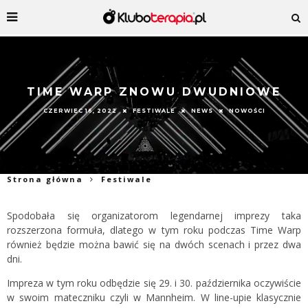
TIME WARP ZNOWU DWUDNIOWE
CZERWIEC 16, 2022
FESTIWALE
NEWS
NOWOŚCI
Strona główna
Festiwale
Spodobała się organizatorom legendarnej imprezy taka
rozszerzona formuła, dlatego w tym roku podczas Time Warp
również będzie można bawić się na dwóch scenach i przez dwa
dni.
Impreza w tym roku odbędzie się 29. i 30. października oczywiście
w swoim mateczniku czyli w Mannheim. W line-upie klasycznie