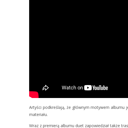
Artyści podkreślają, że głównym motywem albumu j
materiału.
Wraz z premierą albumu duet zapowiedział także tra