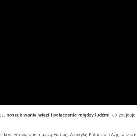
est
poszukiwanie więzi i połączenia między ludźmi
, co znajduje
sę koncertową obejmującą Europę, Amerykę Północną i Azję, a także