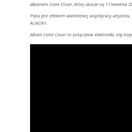
albumem
Come Closer
, który ukazał się 17 kwietnia 2
Płyta jest efektem wieloletniej współpracy artystów,
AURORY.
Album
Come Closer
to połączenie elektroniki, trip-