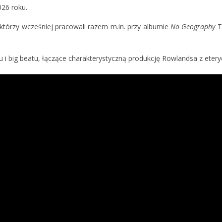
026 roku.
 którzy wcześniej pracowali razem m.in. przy albumie
No Geography
T
hopu i big beatu, łączące charakterystyczną produkcję Rowlandsa z 