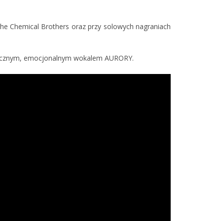
he Chemical Brothers oraz przy solowych nagraniach
eterycznym, emocjonalnym wokalem AURORY.