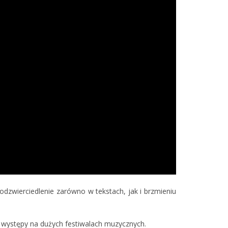
 odzwierciedlenie zarówno w tekstach, jak i brzmieniu
 występy na dużych festiwalach muzycznych.