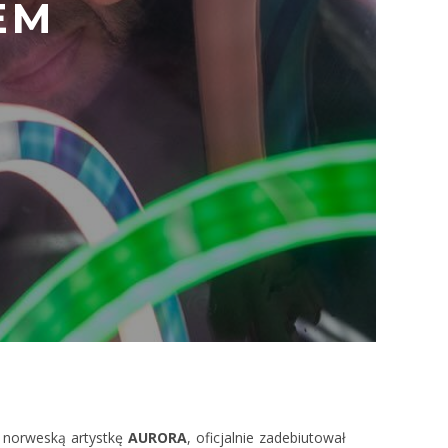
EM
 norweską artystkę
AURORA
, oficjalnie zadebiutował