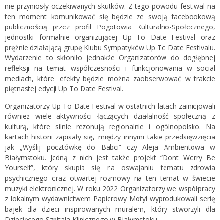
nie przyniosły oczekiwanych skutków. Z tego powodu festiwal na
ten moment komunikować się będzie ze swoją facebookową
publicznością przez profil Pogotowia Kulturalno-Społecznego,
jednostki formalnie organizującej Up To Date Festival oraz
prężnie działającą grupę Klubu Sympatyków Up To Date Festivalu.
Wydarzenie to skłoniło jednakże Organizatorów do dogłębnej
refleksji na temat współczesności i funkcjonowania w social
mediach, której efekty będzie można zaobserwować w trakcie
piętnastej edycji Up To Date Festival.
Organizatorzy Up To Date Festival w ostatnich latach zainicjowali
również wiele aktywności łączących działalność społeczną z
kulturą, które silnie rezonują regionalnie i ogólnopolsko. Na
kartach historii zapisały się, między innymi takie przedsięwzięcia
jak „Wyślij pocztówkę do Babci” czy Aleja Ambientowa w
Białymstoku. Jedną z nich jest także projekt “Dont Worry Be
Yourself”, który skupia się na oswajaniu tematu zdrowia
psychicznego oraz otwartej rozmowy na ten temat w świecie
muzyki elektronicznej. W roku 2022 Organizatorzy we współpracy
z lokalnym wydawnictwem Papierowy Motyl wyprodukowali serię
bajek dla dzieci inspirowanych muralem, który stworzyli dla
Dziecięcego Szpitala Klinicznego w Białymstoku.