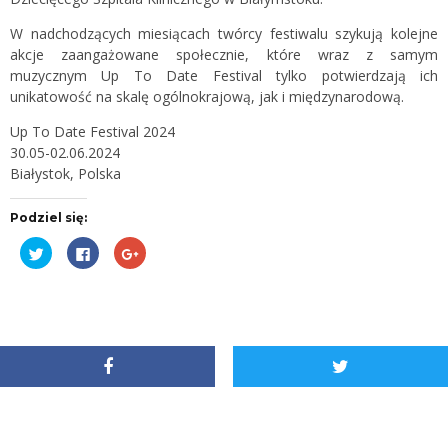
W nadchodzących miesiącach twórcy festiwalu szykują kolejne
akcje zaangażowane społecznie, które wraz z samym
muzycznym Up To Date Festival tylko potwierdzają ich
unikatowość na skalę ogólnokrajową, jak i międzynarodową.
Up To Date Festival 2024
30.05-02.06.2024
Białystok, Polska
Podziel się:
Udostępnij
Kliknij,
Kliknij,
na
aby
aby
Twitterze(Otwiera
udostępnić
udostępnić
się
na
na
w
Facebooku(Otwiera
Google+
nowym
się
(Otwiera
oknie)
w
się
nowym
w
oknie)
nowym
oknie)