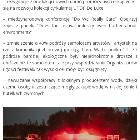
– rezygnację z produkcji nowych ubrań promocyjnych i skupienie
się na rozwoju kolekcji cyrkularnej UTDF De Luxe
– międzynarodową konferencję “Do We Really Care”. Obejrzyj
zapis z panelu “Does the festival industry even bother about
environment?”
– zmniejszenie o 40% podróży samolotem artystów i artystek na
rzecz komunikacji zbiorowej (pociąg, bus). Warto podkreślić, że
podróże bardziej ekologiczne były niejednokrotnie droższe i
dłuższe niż te samolotem, ale przy współdziałaniu Organizatorów
i gości festiwalu tak wysoki cel mógł być osiągnięty.
– nawiązanie współpracy z lokalnym producentem wody, dzięki
czemu osoby uczestniczące mogły zakupić wodę w niskiej cenie i
butelkach zwrotnych.