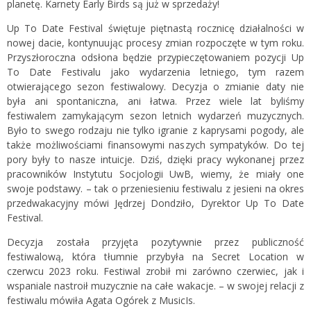
planetę. Karnety Early Birds są już w sprzedaży!
Up To Date Festival świętuje piętnastą rocznicę działalności w
nowej dacie, kontynuując procesy zmian rozpoczęte w tym roku.
Przyszłoroczna odsłona będzie przypieczętowaniem pozycji Up
To Date Festivalu jako wydarzenia letniego, tym razem
otwierającego sezon festiwalowy. Decyzja o zmianie daty nie
była ani spontaniczna, ani łatwa. Przez wiele lat byliśmy
festiwalem zamykającym sezon letnich wydarzeń muzycznych.
Było to swego rodzaju nie tylko igranie z kaprysami pogody, ale
także możliwościami finansowymi naszych sympatyków. Do tej
pory były to nasze intuicje. Dziś, dzięki pracy wykonanej przez
pracowników Instytutu Socjologii UwB, wiemy, że miały one
swoje podstawy. – tak o przeniesieniu festiwalu z jesieni na okres
przedwakacyjny mówi Jędrzej Dondziło, Dyrektor Up To Date
Festival.
Decyzja została przyjęta pozytywnie przez publiczność
festiwalową, która tłumnie przybyła na Secret Location w
czerwcu 2023 roku. Festiwal zrobił mi zarówno czerwiec, jak i
wspaniale nastroił muzycznie na całe wakacje. – w swojej relacji z
festiwalu mówiła Agata Ogórek z MusicIs.