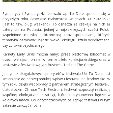
Sympatycy i Sympatyczki festiwalu Up To Date spotkają się w
przyszłym roku klasycznie Białymstoku w dniach 30.05-02.06.23
(jest to tzw. długi weekend). To oznacza że czekają na nich aż
cztery dni na Podlasiu, jednej z najpiękniejszych części Polski,
wypełnione muzyką elektroniczną oraz spotkaniami, których
tematyka oscylować będzie wokół ekologii, sztuki współczesnej
czy zdrowia psychicznego.
Karnety Early Birds można nabyć przez platformę Biletomat w
trzech wersjach: online, w formie biletu kolekcjonerskiego oraz w
zestawie z festiwalową grą Business Techno The Game.
Jednym z długofalowych priorytetów festiwalu Up To Date jest
zmierzanie do dalszej redukcji wpływu festiwalu na środowisko. W
tym roku dzięki współpracy z partnerem strategicznym festiwalu,
białostockim Climate Tech Electrum, festiwal rozpoczął realizację
wspólnej ekologicznej strategii, która kontynuowana będzie w
kolejnych latach. Do dotychczasowych osiągnięć festiwalu w tym
zakresie zaliczyć można: