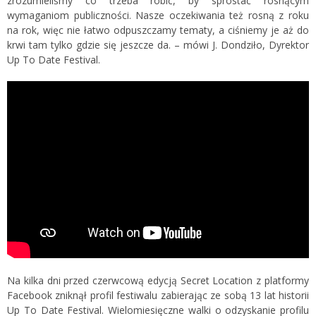
zrozumieliśmy co trzeba robić, by sprostać rosnącym
wymaganiom publiczności. Nasze oczekiwania też rosną z roku
na rok, więc nie łatwo odpuszczamy tematy, a ciśniemy je aż do
krwi tam tylko gdzie się jeszcze da. – mówi J. Dondziło, Dyrektor
Up To Date Festival.
Na kilka dni przed czerwcową edycją Secret Location z platformy
Facebook zniknął profil festiwalu zabierając ze sobą 13 lat historii
Up To Date Festival. Wielomiesięczne walki o odzyskanie profilu