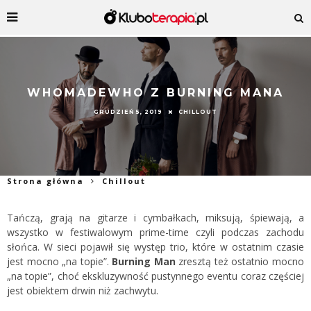
WHOMADEWHO Z BURNING MANA
GRUDZIEŃ 5, 2019
CHILLOUT
Strona główna
Chillout
Tańczą, grają na gitarze i cymbałkach, miksują, śpiewają, a
wszystko w festiwalowym prime-time czyli podczas zachodu
słońca. W sieci pojawił się występ trio, które w ostatnim czasie
jest mocno „na topie”.
Burning Man
zresztą też ostatnio mocno
„na topie”, choć ekskluzywność pustynnego eventu coraz częściej
jest obiektem drwin niż zachwytu.