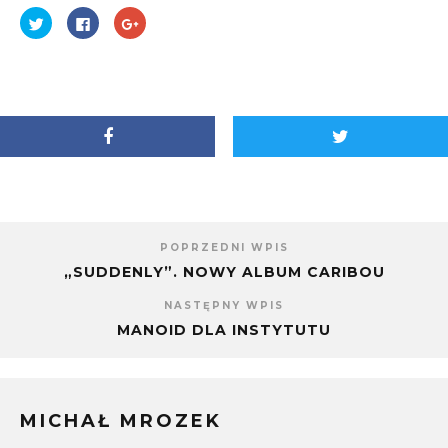
Udostępnij
Kliknij,
Kliknij,
na
aby
aby
Twitterze(Otwiera
udostępnić
udostępnić
się
na
na
w
Facebooku(Otwiera
Google+
nowym
się
(Otwiera
oknie)
w
się
nowym
w
oknie)
nowym
oknie)
POPRZEDNI WPIS
„SUDDENLY”. NOWY ALBUM CARIBOU
NASTĘPNY WPIS
MANOID DLA INSTYTUTU
MICHAŁ MROZEK