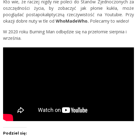
Kto wie, że raczej nigdy nie poleci do Stanów Zjednoczonych za
oszczędności życia, by zobaczyć jak płonie kukła, może
pooglądać postapokaliptyczną rzeczywistość na Youtubie. Przy
okazji dobre nuty w tle od
WhoMadeWho.
Polecamy to wideo!
W 2020 roku Burning Man odbędzie się na przełomie sierpnia i
września.
Podziel się: