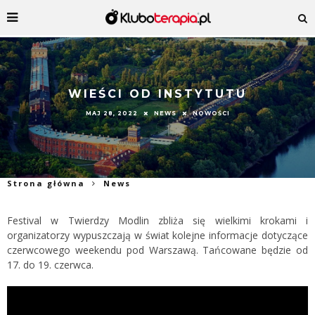
WIEŚCI OD INSTYTUTU
MAJ 28, 2022
NEWS
NOWOŚCI
Strona główna
News
Festival w Twierdzy Modlin zbliża się wielkimi krokami i
organizatorzy wypuszczają w świat kolejne informacje dotyczące
czerwcowego weekendu pod Warszawą. Tańcowane będzie od
17. do 19. czerwca.