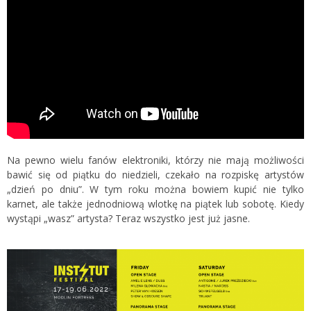
Na pewno wielu fanów elektroniki, którzy nie mają możliwości
bawić się od piątku do niedzieli, czekało na rozpiskę artystów
„dzień po dniu”. W tym roku można bowiem kupić nie tylko
karnet, ale także jednodniową wlotkę na piątek lub sobotę. Kiedy
wystąpi „wasz” artysta? Teraz wszystko jest już jasne.