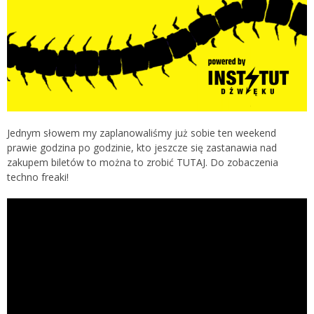
Jednym słowem my zaplanowaliśmy już sobie ten weekend
prawie godzina po godzinie, kto jeszcze się zastanawia nad
zakupem biletów to można to zrobić
TUTAJ
. Do zobaczenia
techno freaki!