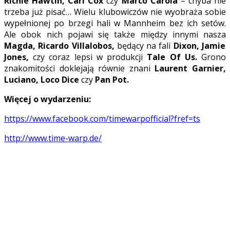
Richie Hawtin, Carl Cox
czy
Marco Carola
– chyba nie
trzeba już pisać… Wielu klubowiczów nie wyobraża sobie
wypełnionej po brzegi hali w Mannheim bez ich setów.
Ale obok nich pojawi się także między innymi nasza
Magda, Ricardo Villalobos,
będący na fali
Dixon, Jamie
Jones,
czy coraz lepsi w produkcji
Tale Of Us.
Grono
znakomitości doklejają równie znani
Laurent Garnier,
Luciano, Loco Dice
czy
Pan Pot.
Więcej o wydarzeniu:
https://www.facebook.com/timewarpofficial?fref=ts
http://www.time-warp.de/