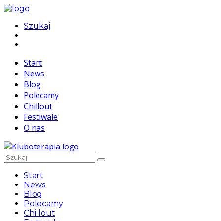
Szukaj
Start
News
Blog
Polecamy
Chillout
Festiwale
O nas
Start
News
Blog
Polecamy
Chillout