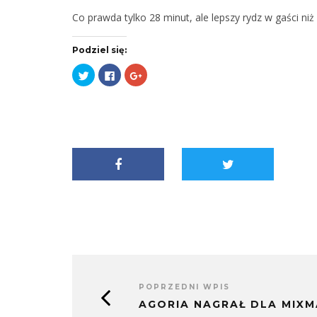
Co prawda tylko 28 minut, ale lepszy rydz w gaści ni
Podziel się:
Udostępnij
Kliknij,
Kliknij,
na
aby
aby
Twitterze(Otwiera
udostępnić
udostępnić
się
na
na
w
Facebooku(Otwiera
Google+
nowym
się
(Otwiera
oknie)
w
się
nowym
w
oknie)
nowym
oknie)
POPRZEDNI WPIS
AGORIA NAGRAŁ DLA MIX