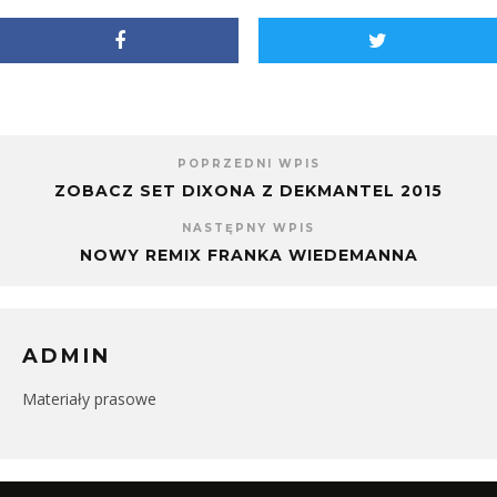
nowym
w
oknie)
nowym
oknie)
POPRZEDNI WPIS
ZOBACZ SET DIXONA Z DEKMANTEL 2015
NASTĘPNY WPIS
NOWY REMIX FRANKA WIEDEMANNA
ADMIN
Materiały prasowe