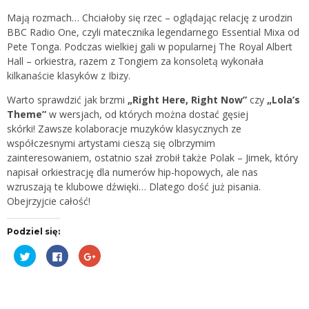
Mają rozmach… Chciałoby się rzec – oglądając relację z urodzin
BBC Radio One, czyli matecznika legendarnego Essential Mixa od
Pete Tonga. Podczas wielkiej gali w popularnej The Royal Albert
Hall – orkiestra, razem z Tongiem za konsoletą wykonała
kilkanaście klasyków z Ibizy.
Warto sprawdzić jak brzmi
„Right Here, Right Now”
czy
„Lola’s
Theme”
w wersjach, od których można dostać gęsiej
skórki! Zawsze kolaboracje muzyków klasycznych ze
współczesnymi artystami cieszą się olbrzymim
zainteresowaniem, ostatnio szał zrobił także Polak – Jimek, który
napisał orkiestrację dla numerów hip-hopowych, ale nas
wzruszają te klubowe dźwięki… Dlatego dość już pisania.
Obejrzyjcie całość!
Podziel się:
Udostępnij
Kliknij,
Kliknij,
na
aby
aby
Twitterze(Otwiera
udostępnić
udostępnić
się
na
na
w
Facebooku(Otwiera
Google+
nowym
się
(Otwiera
oknie)
w
się