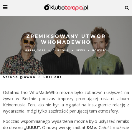
ZREMIKSOWANY UTWÓR
WHOMADEWHO
MAJ 16, 2022
CHILLOUT
NEWS
NOWOŚCI
Strona główna
Chillout
Ostatnio trio WhoMadeWho można było zobaczyć i usłyszeć na
żywo w Berlinie podczas imprezy promującej ostatni album
Keinemusik. Ten, kto nie był, a oglądał na Instagramie relację z
wydarzenia, mógł tylko zazdrościć panującej tam atmosfery.
Podczas wspomnianego wydarzenia można było usłyszeć remiks
do utworu
„UUUU”.
O nową wersję zadbał
&Me.
Całość możecie