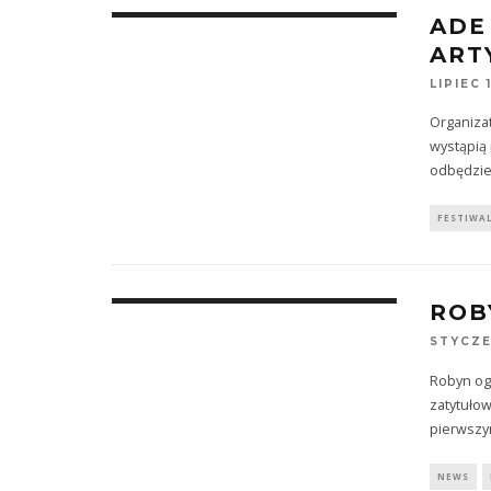
ADE
ART
LIPIEC 
Organizat
wystąpią 
odbędzie 
FESTIWA
ROB
STYCZE
Robyn og
zatytułow
pierwszy
NEWS