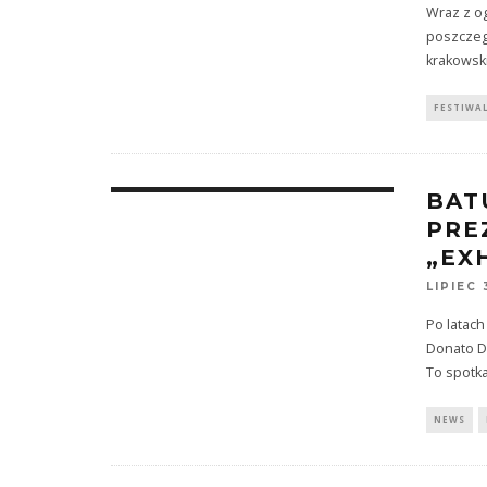
Wraz z o
poszczegó
krakowski
FESTIWA
BAT
PRE
„EX
LIPIEC 
Po latach
Donato Do
To spotk
NEWS