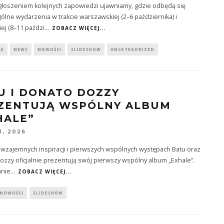
głoszeniem kolejnych zapowiedzi ujawniamy, gdzie odbędą się
lne wydarzenia w trakcie warszawskiej (2–6 października) i
ej (8–11 paździ
...
ZOBACZ WIĘCEJ...
LE
NEWS
NOWOŚCI
SLIDESHOW
UNCATEGORIZED
U I DONATO DOZZY
ZENTUJĄ WSPÓLNY ALBUM
HALE”
3, 2026
 wzajemnych inspiracji i pierwszych wspólnych występach Batu oraz
zzy oficjalnie prezentują swój pierwszy wspólny album „Exhale”.
anie
...
ZOBACZ WIĘCEJ...
NOWOŚCI
SLIDESHOW