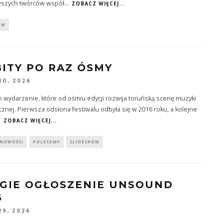
wszych twórców współ
...
ZOBACZ WIĘCEJ...
OW
BITY PO RAZ ÓSMY
30, 2026
o wydarzenie, które od ośmiu edycji rozwija toruńską scenę muzyki
cznej. Pierwsza odsłona festiwalu odbyła się w 2016 roku, a kolejne
.
ZOBACZ WIĘCEJ...
NOWOŚCI
POLECAMY
SLIDESHOW
GIE OGŁOSZENIE UNSOUND
6
29, 2026