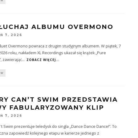
OW
ŁUCHAJ ALBUMU OVERMONO
Ń 7, 2026
i duet Overmono powraca z drugim studyjnym albumem. W piątek, 7
2026 roku, nakładem XL Recordings ukazał się krążek „Pure
, zawierając
...
ZOBACZ WIĘCEJ...
OW
RY CAN’T SWIM PRZEDSTAWIA
Y FABULARYZOWANY KLIP
Ń 7, 2026
't Swim prezentuje teledysk do singla „Dance Dance Dance!”. To
czna zapowiedź kolejnego etapu w karierze jednego z