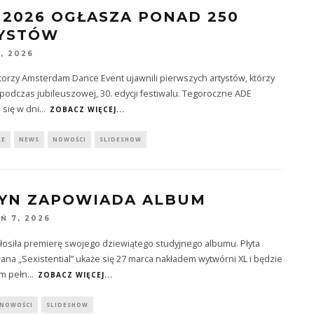
 2026 OGŁASZA PONAD 250
YSTÓW
1, 2026
orzy Amsterdam Dance Event ujawnili pierwszych artystów, którzy
podczas jubileuszowej, 30. edycji festiwalu. Tegoroczne ADE
się w dni
...
ZOBACZ WIĘCEJ...
LE
NEWS
NOWOŚCI
SLIDESHOW
YN ZAPOWIADA ALBUM
Ń 7, 2026
łosiła premierę swojego dziewiątego studyjnego albumu. Płyta
ana „Sexistential” ukaże się 27 marca nakładem wytwórni XL i będzie
m pełn
...
ZOBACZ WIĘCEJ...
NOWOŚCI
SLIDESHOW