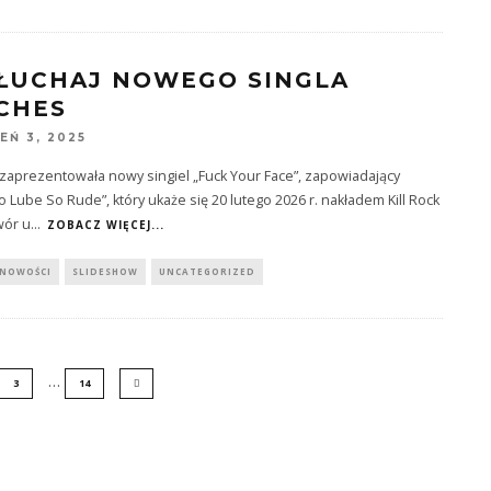
ŁUCHAJ NOWEGO SINGLA
CHES
EŃ 3, 2025
zaprezentowała nowy singiel „Fuck Your Face”, zapowiadający
 Lube So Rude”, który ukaże się 20 lutego 2026 r. nakładem Kill Rock
wór u
...
ZOBACZ WIĘCEJ...
NOWOŚCI
SLIDESHOW
UNCATEGORIZED
…
3
14