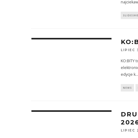
najcieka
SLIDESH
KO:
LIPIEC 
KO:BITY t
elektroni
edycje k
..
NEWS
DRU
202
LIPIEC 