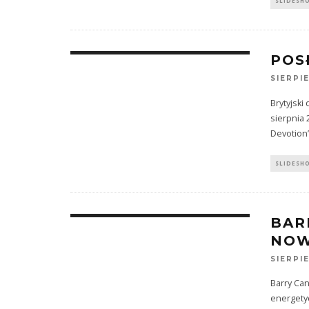
SLIDESH
POS
SIERPIE
Brytyjsk
sierpnia 
Devotion”
SLIDESH
BAR
NOW
SIERPIE
Barry Can
energety