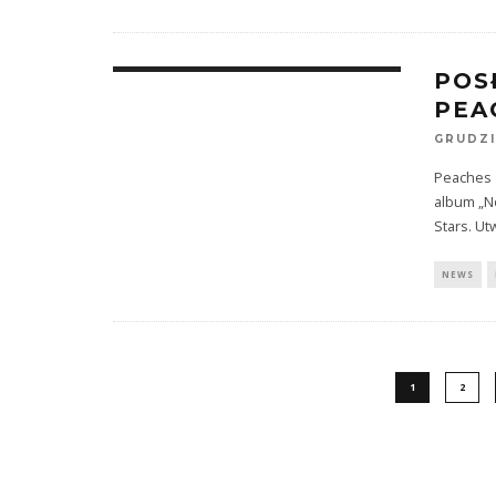
POS
PEA
GRUDZI
Peaches 
album „No
Stars. Ut
NEWS
1
2