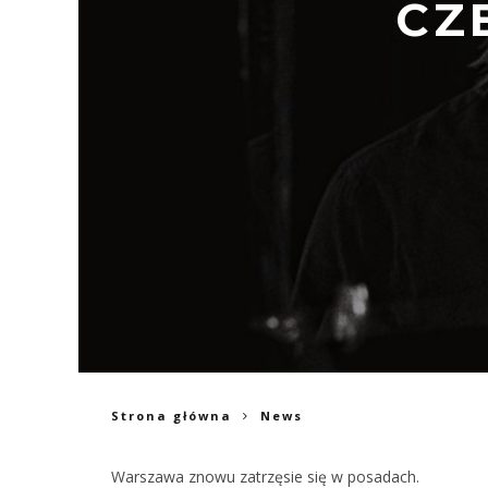
CZ
Strona główna
News
Warszawa znowu zatrzęsie się w posadach.