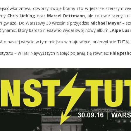
iejscówka znowu otworzy swoje bramy i to w jeszcze szerszym wyd
rny
Chris Liebing
oraz
Marcel Dettmann,
ale co dwie sceny, to 
 gwiazd. Do Warszawy 30 września przyjedzie
Michael Mayer
– sze
ynamic, który bardzo niedawno wydał swój nowy album
„Alpe Lusi
A o naszej wizycie w tym miejscu w maju więcej przeczytacie
TUTAJ.
stytutu – w Hali Najwyższych Napięć pojawią się również:
Phlegetho