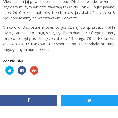
Miesiące mijają, a fenomen duetu Disclosure nie przemija!
Brytyjscy muzycy wkrótce zawitają także do Polski. To już pewne,
ze w 2016 roku – autorów takich hitów jak „Latch” czy „You &
Me” posłuchamy na warszawskim Torwarze.
A skoro o Disclosure mowa, to już dzisiaj do sprzedaży trafiła
płyta „Caracal”. To drugi, studyjny album duetu, z którego numery
na pewno będą też śmigać w stolicy 13 lutego 2016. Na krążku
znalazło się 15 tracków, a przypomnijmy, że Karakala promuje
między innymi numer Omen.
Podziel się:
Udostępnij
Kliknij,
Kliknij,
na
aby
aby
Twitterze(Otwiera
udostępnić
udostępnić
się
na
na
w
Facebooku(Otwiera
Google+
nowym
się
(Otwiera
oknie)
w
się
nowym
w
oknie)
nowym
oknie)