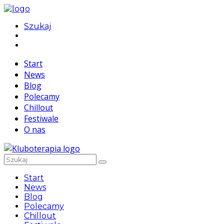
Szukaj
Start
News
Blog
Polecamy
Chillout
Festiwale
O nas
Start
News
Blog
Polecamy
Chillout