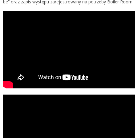
be” oraz zapis występu zarejestrowany na potrzeby Boiler Room.