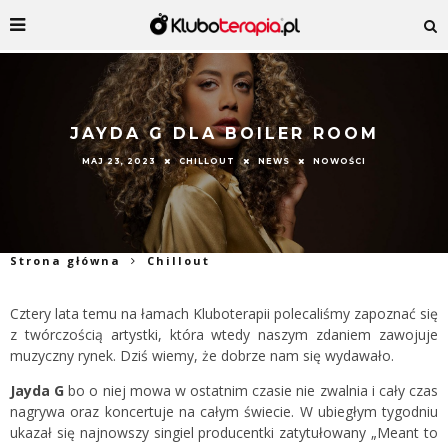
JAYDA G DLA BOILER ROOM
MAJ 23, 2023
CHILLOUT
NEWS
NOWOŚCI
Strona główna
Chillout
Cztery lata temu na łamach Kluboterapii polecaliśmy zapoznać się
z twórczością
artystki,
która wtedy naszym zdaniem zawojuje
muzyczny rynek. Dziś wiemy, że dobrze nam się wydawało.
Jayda G
bo o niej mowa w ostatnim czasie nie zwalnia i cały czas
nagrywa oraz koncertuje na całym świecie. W ubiegłym tygodniu
ukazał się najnowszy singiel producentki zatytułowany „Meant to