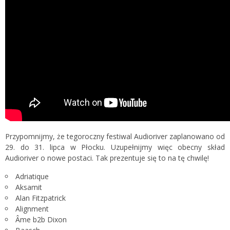
Przypomnijmy, że tegoroczny festiwal Audioriver zaplanowano od
29. do 31. lipca w Płocku. Uzupełnijmy więc obecny skład
Audioriver o nowe postaci. Tak prezentuje się to na tę chwilę!
Adriatique
Aksamit
Alan Fitzpatrick
Alignment
Âme b2b Dixon