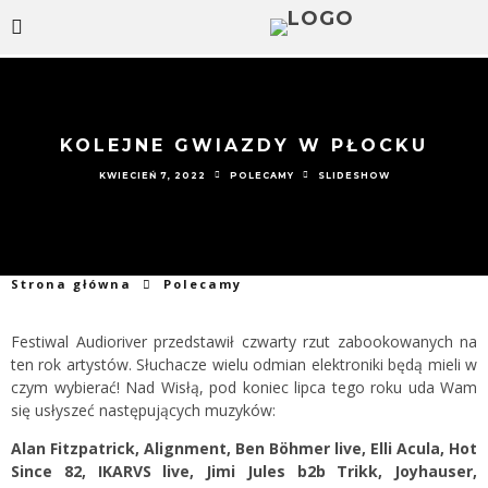
KOLEJNE GWIAZDY W PŁOCKU
KWIECIEŃ 7, 2022
POLECAMY
SLIDESHOW
Strona główna
Polecamy
Festiwal Audioriver przedstawił czwarty rzut zabookowanych na
ten rok artystów. Słuchacze wielu odmian elektroniki będą mieli w
czym wybierać! Nad Wisłą, pod koniec lipca tego roku uda Wam
się usłyszeć następujących muzyków:
Alan Fitzpatrick, Alignment, Ben Böhmer live, Elli Acula, Hot
Since 82, IKARVS live, Jimi Jules b2b Trikk, Joyhauser,