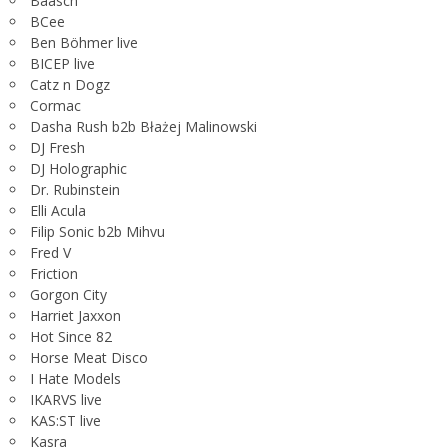
Baasch
BCee
Ben Böhmer live
BICEP live
Catz n Dogz
Cormac
Dasha Rush b2b Błażej Malinowski
DJ Fresh
DJ Holographic
Dr. Rubinstein
Elli Acula
Filip Sonic b2b Mihvu
Fred V
Friction
Gorgon City
Harriet Jaxxon
Hot Since 82
Horse Meat Disco
I Hate Models
IKARVS live
KAS:ST live
Kasra