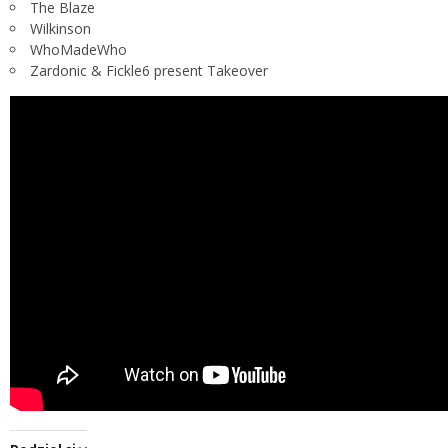
The Blaze
Wilkinson
WhoMadeWho
Zardonic & Fickle6 present Takeover