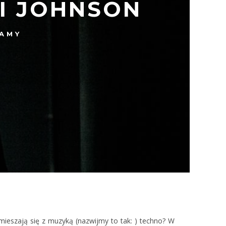
I JOHNSON
AMY
mieszają się z muzyką (nazwijmy to tak: ) techno? W