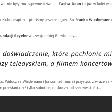
wactwa nie były mu zapewne dziwne…
Tacita Dean
to już w kolei wsp
 Kluboterapii nie pisaliśmy jeszcze nigdy. Bo
Franka Wiedemann
Fundacji Beyeler
w szwajcarskiej Bazylei, aby…
 doświadczenie, które pochłonie mi
dzy teledyskiem, a filmem koncerto
ąco. Widocznie Wiedemann i Jonson też musieli przysiąść z wrażenia.
m przesłaniu, niż tylko sobotniej odskoczni od rzeczywistości…