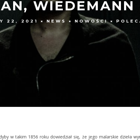
EAN, WIEDEMANN 
Y 22, 2021
NEWS
NOWOŚCI
POLEC
yby w takim 1856 roku dowiedział się, że jego malarskie dzieła wy