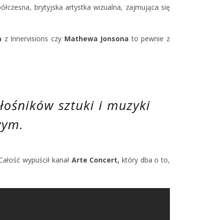
ółczesna, brytyjska artystka wizualna, zajmująca się
a
z Innervisions czy
Mathewa Jonsona
to pewnie z
łośników sztuki i muzyki
wym.
 Całość wypuścił kanał
Arte Concert,
który dba o to,