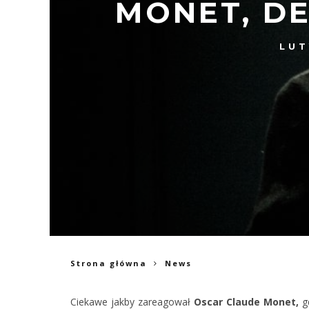
MONET, D
LUT
Strona główna
News
Ciekawe jakby zareagował
Oscar Claude Monet,
gd