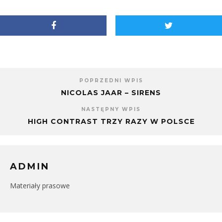
oknie)
w
się
nowym
w
oknie)
nowym
oknie)
POPRZEDNI WPIS
NICOLAS JAAR – SIRENS
NASTĘPNY WPIS
HIGH CONTRAST TRZY RAZY W POLSCE
ADMIN
Materiały prasowe