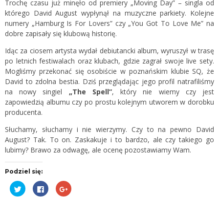
Trochę czasu już minęło od premiery „Moving Day” – singla od
którego David August wypłynął na muzyczne parkiety. Kolejne
numery „Hamburg Is For Lovers” czy „You Got To Love Me” na
dobre zapisały się klubową historię.
Idąc za ciosem artysta wydał debiutancki album, wyruszył w trasę
po letnich festiwalach oraz klubach, gdzie zagrał swoje live sety.
Mogliśmy przekonać się osobiście w poznańskim klubie SQ, że
David to zdolna bestia. Dziś przeglądając jego profil natrafiliśmy
na nowy singiel
„The Spell”
, który nie wiemy czy jest
zapowiedzią albumu czy po prostu kolejnym utworem w dorobku
producenta.
Słuchamy, słuchamy i nie wierzymy. Czy to na pewno David
August? Tak. To on. Zaskakuje i to bardzo, ale czy takiego go
lubimy? Brawo za odwagę, ale ocenę pozostawiamy Wam.
Podziel się:
Udostępnij
Kliknij,
Kliknij,
na
aby
aby
Twitterze(Otwiera
udostępnić
udostępnić
się
na
na
w
Facebooku(Otwiera
Google+
nowym
się
(Otwiera