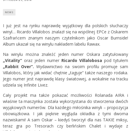
NEWS
I już jest na rynku naprawdę wyjątkowy dla polskich słuchaczy
winyl… Ricardo Villalobos znalazł się na wspólnej EPCe z Oskarem
Szafrańcem znanym naszym czytelnikom jako Oscar Burnside!
Album ukazał się na winylu nakładem labelu Rawax.
Na winylu można znaleźć jeden numer Oskara zatytułowany
„Vitality”
oraz jeden numer
Ricardo Villalobosa
pod tytułem
„Rabbit Over”.
Wydawnictwo na swoim profilu promuje sam
Villalobos, który jak widać chętnie „taguje” także naszego rodaka.
Jego numer jest naprawdę klasy światowej, a wokalnie na tracku
udziela się Infinite Livez.
Cały projekt ma także pokazać możliwości Rolanada AIRA i
właśnie ta maszynka została wykorzystana do stworzenia dwóch
wyjąkowych numerów. Dla każdego miłośnika winyli – propozycja
obowiązkowa. I jak pięknie wygląda okładka z tymi dwoma
nazwiskami! A sam Oskar – kiedyś tworzył dla nas TAKIE miksy,
teraz gra po Tresorach czy berlińskim Chalet i wydaje z