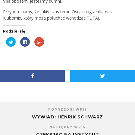
Villalobosem. Jesteśmy dumni.
Przypominamy, że jakiś czas temu Oscar nagrał dla nas
Klubomix, który moża połuchać wchodząc
TUTAJ.
Podziel się:
Udostępnij
Kliknij,
Kliknij,
na
aby
aby
Twitterze(Otwiera
udostępnić
udostępnić
się
na
na
w
Facebooku(Otwiera
Google+
nowym
się
(Otwiera
oknie)
w
się
nowym
w
oknie)
nowym
oknie)
POPRZEDNI WPIS
WYWIAD: HENRIK SCHWARZ
NASTĘPNY WPIS
CZEKAJĄC NA INSTYTUT