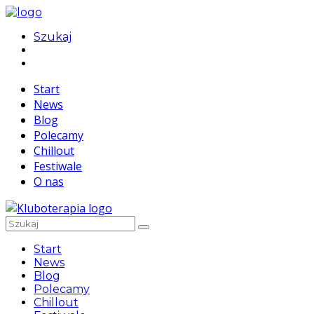
Szukaj
Start
News
Blog
Polecamy
Chillout
Festiwale
O nas
Start
News
Blog
Polecamy
Chillout