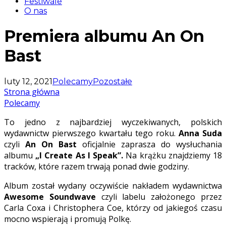
Festiwale
O nas
Premiera albumu An On
Bast
luty 12, 2021
Polecamy
Pozostałe
Strona główna
Polecamy
To jedno z najbardziej wyczekiwanych, polskich
wydawnictw pierwszego kwartału tego roku.
Anna Suda
czyli
An On Bast
oficjalnie zaprasza do wysłuchania
albumu
„I Create As I Speak”.
Na krążku znajdziemy 18
tracków, które razem trwają ponad dwie godziny.
Album został wydany oczywiście nakładem wydawnictwa
Awesome Soundwave
czyli labelu założonego przez
Carla Coxa i Christophera Coe, którzy od jakiegoś czasu
mocno wspierają i promują Polkę.