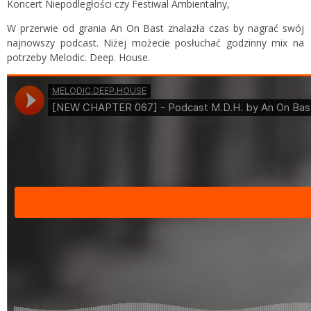
Koncert Niepodległości czy Festiwal Ambientalny,
W przerwie od grania An On Bast znalazła czas by nagrać swój
najnowszy podcast. Niżej możecie posłuchać godzinny mix na
potrzeby Melodic. Deep. House.