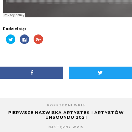
Podziel się:
Udostępnij
Kliknij,
Kliknij,
na
aby
aby
Twitterze(Otwiera
udostępnić
udostępnić
się
na
na
w
Facebooku(Otwiera
Google+
nowym
się
(Otwiera
oknie)
w
się
nowym
w
oknie)
nowym
oknie)
POPRZEDNI WPIS
PIERWSZE NAZWISKA ARTYSTEK I ARTYSTÓW
UNSOUNDU 2021
NASTĘPNY WPIS