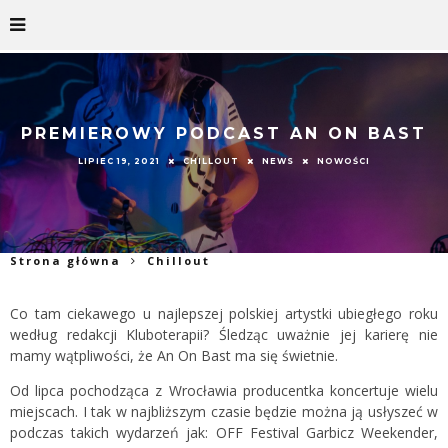
PREMIEROWY PODCAST AN ON BAST
LIPIEC 19, 2021
CHILLOUT
NEWS
NOWOŚCI
Strona główna
Chillout
Co tam ciekawego u najlepszej polskiej artystki ubiegłego roku
według redakcji Kluboterapii? Śledząc uważnie jej karierę nie
mamy wątpliwości, że An On Bast ma się świetnie.
Od lipca pochodząca z Wrocławia producentka koncertuje wielu
miejscach. I tak w najbliższym czasie będzie można ją usłyszeć w
podczas takich wydarzeń jak: OFF Festival Garbicz Weekender,