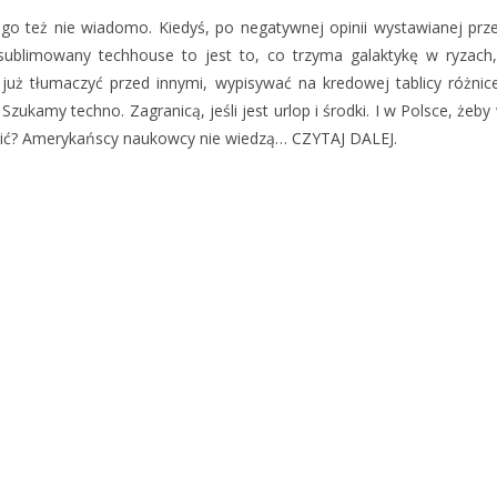
go też nie wiadomo. Kiedyś, po negatywnej opinii wystawianej prz
ysublimowany techhouse to jest to, co trzyma galaktykę w ryzac
ię już tłumaczyć przed innymi, wypisywać na kredowej tablicy różn
 Szukamy techno. Zagranicą, jeśli jest urlop i środki. I w Polsce, żeb
wrócić? Amerykańscy naukowcy nie wiedzą…
CZYTAJ DALEJ.