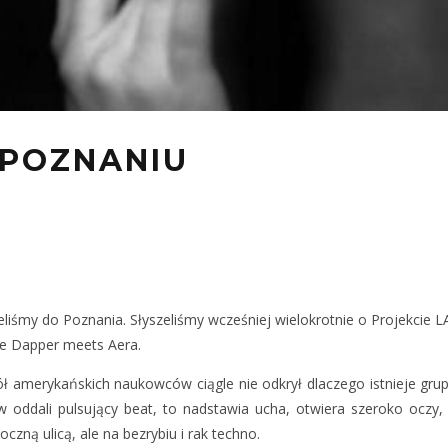
 POZNANIU
liśmy do Poznania. Słyszeliśmy wcześniej wielokrotnie o Projekcie L
zie Dapper meets Aera.
ł amerykańskich naukowców ciągle nie odkrył dlaczego istnieje grup
 w oddali pulsujący beat, to nadstawia ucha, otwiera szeroko oczy, 
zną ulicą, ale na bezrybiu i rak techno.