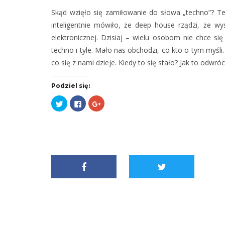
Skąd wzięło się zamiłowanie do słowa „techno”? Te
inteligentnie mówiło, że deep house rządzi, że w
elektronicznej. Dzisiaj – wielu osobom nie chce s
techno i tyle. Mało nas obchodzi, co kto o tym myśli.
co się z nami dzieje. Kiedy to się stało? Jak to od
Podziel się:
Udostępnij
Kliknij,
Kliknij,
na
aby
aby
Twitterze(Otwiera
udostępnić
udostępnić
się
na
na
w
Facebooku(Otwiera
Google+
nowym
się
(Otwiera
oknie)
w
się
nowym
w
oknie)
nowym
oknie)