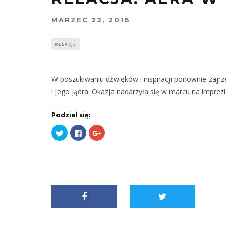
MARZEC 22, 2016
RELACJE
W poszukiwaniu dźwięków i inspiracji ponownie zajrze
i jego jądra. Okazja nadarzyła się w marcu na impre
Podziel się:
Udostępnij
Kliknij,
Kliknij,
na
aby
aby
Twitterze(Otwiera
udostępnić
udostępnić
się
na
na
w
Facebooku(Otwiera
Google+
nowym
się
(Otwiera
oknie)
w
się
nowym
w
oknie)
nowym
oknie)