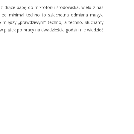
ez drące papę do mikrofonu środowiska, wielu z nas
h, że minimal techno to szlachetna odmiana muzyki
ice między „prawdziwym” techno, a techno. Słuchamy
y w piątek po pracy na dwadzieścia godzin nie wiedzieć