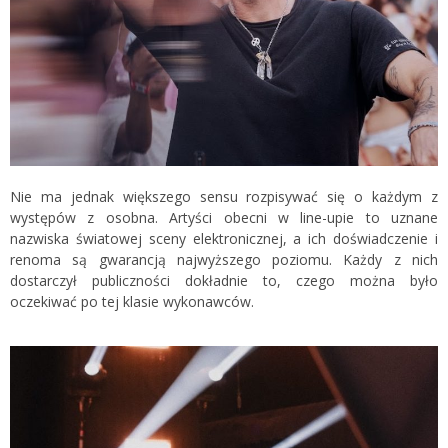
Nie ma jednak większego sensu rozpisywać się o każdym z
występów z osobna. Artyści obecni w line-upie to uznane
nazwiska światowej sceny elektronicznej, a ich doświadczenie i
renoma są gwarancją najwyższego poziomu. Każdy z nich
dostarczył publiczności dokładnie to, czego można było
oczekiwać po tej klasie wykonawców.