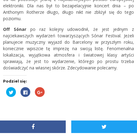
elektroniki. Dla nas był to bezapelacyjnie koncert dnia – po
Anthonym Rotherze długo, długo nikt nie zbliżył się do tego
poziomu.
Off Sónar
po raz kolejny udowodnił, że jest jednym z
najciekawszych wydarzeń towarzyszących Sónar Festival. Jeżeli
planujecie muzyczny wyjazd do Barcelony w przyszłym roku,
koniecznie wpiszcie tę imprezę na swoją listę. Fenomenalna
lokalizacja, wyjątkowa atmosfera i światowej klasy artyści
sprawiają, że jest to wydarzenie, którego po prostu trzeba
doświadczyć na własnej skórze. Zdecydowanie polecamy.
Podziel się:
Udostępnij
Kliknij,
Kliknij,
na
aby
aby
Twitterze(Otwiera
udostępnić
udostępnić
się
na
na
w
Facebooku(Otwiera
Google+
nowym
się
(Otwiera
oknie)
w
się
nowym
w
oknie)
nowym
oknie)