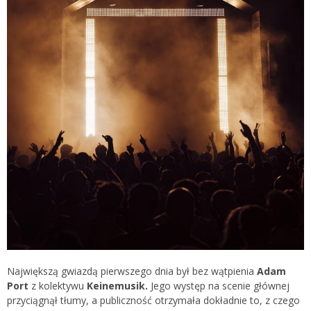
Największą gwiazdą pierwszego dnia był bez wątpienia
Adam
Port
z kolektywu
Keinemusik.
Jego występ na scenie głównej
przyciągnął tłumy, a publiczność otrzymała dokładnie to, z czego