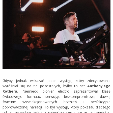
Gdyby jednak wskazać jeden występ, który zdecydowanie
wyróżniał się na tle pozostałych, byłby to set
Anthony’ego
Rothera.
Niemiecki pionier electro zaprezentował klasę
światowego formatu, serwując bezkompromisową dawkę
świetnie wyselekcjonowanych brzmień i perfekcyjnie
poprowadzonej narracji. To był występ, który pokazał, dlaczego
od lat pozostaje jedną z najważniejszych postaci europejskiej