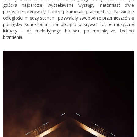
gościła najbardziej wyczekiwane występy, natomiast dwie
pozostałe oferowały bardziej kameralną atmosferę. Niewielkie
odległości między scenami pozwalały swobodnie przemieszcć się
pomiędzy koncertami i na bieżąco odkrywać różne muzyczne
klimaty – od melodyjnego house’u po mocniejsze, techno
brzmienia.