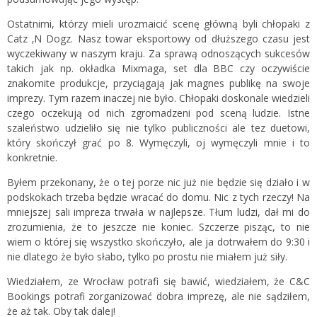
Ostatnimi, którzy mieli urozmaicić scenę główną byli chłopaki z
Catz ‚N Dogz. Nasz towar eksportowy od dłuższego czasu jest
wyczekiwany w naszym kraju. Za sprawą odnoszących sukcesów
takich jak np. okładka Mixmaga, set dla BBC czy oczywiście
znakomite produkcje, przyciągają jak magnes publikę na swoje
imprezy. Tym razem inaczej nie było. Chłopaki doskonale wiedzieli
czego oczekują od nich zgromadzeni pod sceną ludzie. Istne
szaleństwo udzieliło się nie tylko publiczności ale tez duetowi,
który skończył grać po 8. Wymęczyli, oj wymęczyli mnie i to
konkretnie.
Byłem przekonany, że o tej porze nic już nie będzie się działo i w
podskokach trzeba będzie wracać do domu. Nic z tych rzeczy! Na
mniejszej sali impreza trwała w najlepsze. Tłum ludzi, dał mi do
zrozumienia, że to jeszcze nie koniec. Szczerze pisząc, to nie
wiem o której się wszystko skończyło, ale ja dotrwałem do 9:30 i
nie dlatego że było słabo, tylko po prostu nie miałem już siły.
Wiedziałem, ze Wrocław potrafi się bawić, wiedziałem, że C&C
Bookings potrafi zorganizować dobra imprezę, ale nie sądziłem,
że aż tak. Oby tak dalej!