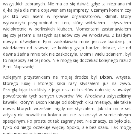
wszystkich zebranych. Nie ma co się dziwić, gdyż ta nieznana mi
dj-ka była dla mnie objawieniem tej imprezy. Czarnym koniem czy
jak kto woli asem w rękawie organizatorów. Klimat, który
wytworzyła przypominał mi ten, który widziałem i słyszałem
wielokrotnie w berlinskich klubach. Momentami zastanawiałem
się czy jestem u naszych sąsiadów czy we Wrocławiu. Z każdym
nowym dźwiękiem Ejmi zaskakiwała mnie jeszcze bardziej. Ja
wiedziałem od zawsze, ze kobiety graja bardzo dobrze, ale od
dawna żadna mnie tak nie zaskoczyła. Moim i wielu zdaniem, był
to najlepszy set tej nocy. Nie mogę się doczekać kolejnego razu z
Ejmi. Naprawdę!
Kolejnym przystankiem na mojej drodze był
Dixon.
Artysta,
którego lubię i którego kilka razy słyszałem już na żywo.
Przeglądając tracklisty z jego ostatnich setów dało się zauważyć
powtórzenia tych samych utworów. We Wrocławiu usłyszeliśmy
kawałki, którymi Dixon katuje od dobrych kilku miesięcy, ale także
nowe, których wcześniej nigdy nie słyszałem. Jak dla mnie set
artysty nie powalił na kolana ani nie zaskoczył w sumie niczym
specjalnym. Po prostu ot tak zagrany set. Nie znaczy, ze było złe,
tylko od niego oczekuje więcej. Spoko, ale bez szału. Tak mogę
podsumowując jego występ.