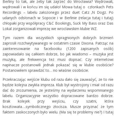
Berliny to tak, ale żeby tak zajrzeć do Wrocławia? Wędrowali,
wędrowali i w końcu im się udało! Mowa tutaj o członkach Pets
Recordings – labelu założonego przez duet Catz ‚N Dogz. Po
udanych odsłonach w Sopocie i w Berlinie (relacja
tutaj
i
tutaj
)
chłopaki przy współpracy C&C Bookings, Suck My Bass oraz Das
Lokal zorganizowali imprezę we wrocławskim klubie WZ.
Tym razem dla wszystkich spragnionych dobrych brzmień
zaprosili rozchwytywanego w ostatnim czasie Dixona. Patrząc na
zainteresowanie na facebooku (1200 zapisanych osób)
zapowiadało się całkiem dobrze, bo jak wiadomo – muzyka jest
muzyką, ale frekwencja też musi dopisać. Czy internetowi
napinacze postanowili jednak pokazać się w klubie osobiście?
Postanowiłem sprawdzić to… no właśnie osobiście.
Przekraczając wejście klubu od razu dało się zauważyć, ze to nie
będzie kolejna zwykła impreza. Klub był wystrojony i miał od razu
dać do zrozumienia, ze jesteśmy na wydarzeniu wspomnianego
labelu. Organizacyjnie wszystko dopracowane bardzo dobrze.
Brak kolejek przy wejściu, czy szatni, która
kosztowała….symbolicznego złocisza. Musze przyznać że tym
faktem zaskoczonych było wielu. (Ma się te problemy nie?) I tutaj