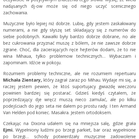
nadąsanych dj-ow może się od niego uczyć scenicznego
zachowania.
Muzycznie było lepiej niż dobrze. Lubię, gdy jestem zaskakiwany
numerami, a nie gdy słyszę set składający się z numerów do
siebie podobnych. Kawałki były bardzo dobrze dobrane, no ale
bez cukrowania przyznać muszę z bólem, że nie zawsze dobrze
zgrane. Choć, dla zacierających ręce hejterów dodam, że to nie
wina Mihaua, tylko problemow technicznych… Wybaczam i
zapominam. Idźcie w pokoju.
Rozumiem problemy techniczne, ale nie rozumiem repertuaru
Michała Zientary,
który zagrał zaraz po Mihau. Wydaje mi się, a
raczej jestem pewien, że ktoś suportujacy gwiazdę wieczoru
powinien bardziej się postarać. Gdzieś kiedyś czytałem, że
poprzedzający dje wręcz muszą nieco zamulać, ale po kilku
podejściach do jego seta nie dałem po prostu rady. I ten Armand
Van Helden pod koniec. Masakra. Jestem ortodoksem.
Czekając na Dixona udałem się na mniejsza salę, gdzie grała
Ejmi.
Wypełniony ludźmi po brzegi parkiet, bar oraz wypełnione
po brzegi… schody potwierdzały muzycznie zadowolenie