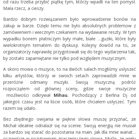
od razu trzeba przybić piątkę tym, którzy wpadli na ten pomysł.
Mała rzecz, a cieszy.
Bardzo dobrym rozwiązaniem było wprowadzenie bonów na
zakup w barze. Dzięki temu nie było absolutnych problemow z
zamówieniem i wiecznym czekaniem na wydawanie reszty. W tym
wypadku bonem płatniczym były małe, białe …guziki, które były
wielokrotnym tematem do dyskusji. Kolejny dowód na to, ze
organizatorzy naprawdę przygotowali się do tego wydarzenia tak,
by zostało zapamiętane nie tylko pod względem muzycznym.
A skoro mowa o muzyce, to na dwóch salach mogliśmy usłyszeć
kilku artystów, którzy w swoich setach zaprowadzili mnie w
przeróżne odmiany muzyki. Swoją muzyczną podróż
rozpocząłem od głównej sceny, gdzie swoje muzyczne
możliwości odkrywał
Mihau.
Pochodzący z Berlina Dj od
jakiegoś czasu jest na liście osób, które chciałem usłyszeć. Tym
razem się udało.
Bez zbędnego owijania w piękne słowa muszę przyznać, ze
Michał idealnie odnalazł się na scenie. Swoją energią nie musiał
za bardzo się starać do pozostania na main. Jak dla mnie wariat…
oczywiście w pozytywnym znaczeniu tego słowa. Myślę, ze wielu